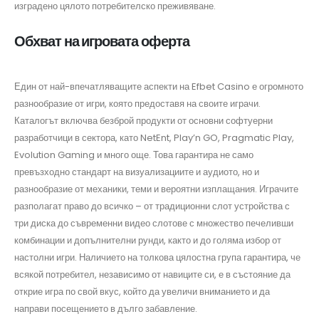
изградено цялото потребителско преживяване.
Обхват на игровата оферта
Един от най-впечатляващите аспекти на Efbet Casino е огромното
разнообразие от игри, която предоставя на своите играчи.
Каталогът включва безброй продукти от основни софтуерни
разработчици в сектора, като NetEnt, Play’n GO, Pragmatic Play,
Evolution Gaming и много още. Това гарантира не само
превъзходно стандарт на визуализациите и аудиото, но и
разнообразие от механики, теми и вероятни изплащания. Играчите
разполагат право до всичко – от традиционни слот устройства с
три диска до съвременни видео слотове с множество печеливши
комбинации и допълнителни рунди, както и до голяма избор от
настолни игри. Наличието на толкова цялостна група гарантира, че
всякой потребител, независимо от навиците си, е в състояние да
открие игра по свой вкус, който да увеличи вниманието и да
направи посещението в дълго забавление.