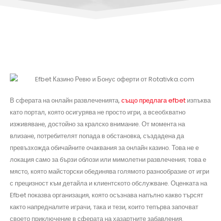
В сферата на онлайн развлеченията,
също предлага efbet
изпъква
като портал, която осигурява не просто игри, а всеобхватно
изживяване, достойно за кралско внимание. От момента на
влизане, потребителят попада в обстановка, създадена да
превъзхожда обичайните очаквания за онлайн казино. Това не е
локация само за бързи облози или мимолетни развлечения; това е
място, която майсторски обединява голямото разнообразие от игри
с прецизност към детайла и клиентското обслужване. Оценката на
Efbet показва организация, която осъзнава напълно какво търсят
както напредналите играчи, така и тези, които тепърва започват
своето приключение в сферата на хазартните забавления.