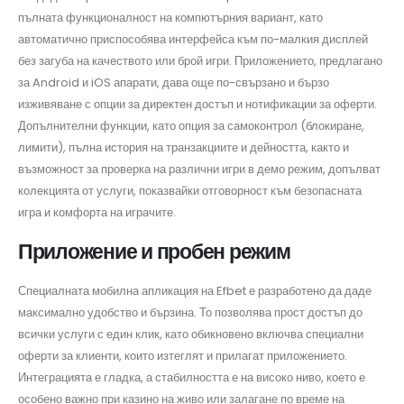
пълната функционалност на компютърния вариант, като
автоматично приспособява интерфейса към по-малкия дисплей
без загуба на качеството или брой игри. Приложението, предлагано
за Android и iOS апарати, дава още по-свързано и бързо
изживяване с опции за директен достъп и нотификации за оферти.
Допълнителни функции, като опция за самоконтрол (блокиране,
лимити), пълна история на транзакциите и дейността, както и
възможност за проверка на различни игри в демо режим, допълват
колекцията от услуги, показвайки отговорност към безопасната
игра и комфорта на играчите.
Приложение и пробен режим
Специалната мобилна апликация на Efbet е разработено да даде
максимално удобство и бързина. То позволява прост достъп до
всички услуги с един клик, като обикновено включва специални
оферти за клиенти, които изтеглят и прилагат приложението.
Интеграцията е гладка, а стабилността е на високо ниво, което е
особено важно при казино на живо или залагане по време на