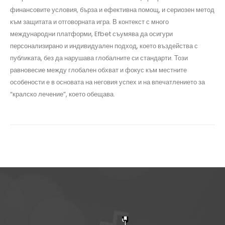
финансовите условия, бърза и ефективна помощ, и сериозен метод
към защитата и отговорната игра. В контекст с много
международни платформи, Efbet съумява да осигури
персонализирано и индивидуален подход, което въздейства с
публиката, без да нарушава глобалните си стандарти. Този
равновесие между глобален обхват и фокус към местните
особености е в основата на неговия успех и на впечатлението за
“кралско лечение”, което обещава.