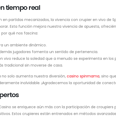
en tiempo real
an en partidas mecanizados, la vivencia con crupier en vivo d
rar. Esta función mejora nuestra vivencia de apuesta, ofrecié
 por qué nos fascina:
era un ambiente dinámico.
 demás jugadores fomenta un sentido de pertenencia.
n vivo reduce la soledad que a menudo se experimenta en los pa
s tradicional sin moverse de casa.
a no solo aumenta nuestra diversión,
casino spinmama
, sino q
amente inolvidable. ¡Agradecemos la oportunidad de conectarn
xpertos
sino se enriquece aún más con la participación de croupiers pr
tivos. Estos crupieres están entrenados en métodos avanzadas,