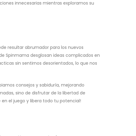
iones innecesarias mientras exploramos su
ede resultar abrumador para los nuevos
ales de Spinmama desglosan ideas complicados en
cticas sin sentirnos desorientados, lo que nos
mbiamos consejos y sabiduría, mejorando
adas, sino de disfrutar de la libertad de
n el juego y libera todo tu potencial!