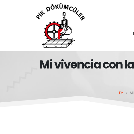
Mi vivencia con l
EV
MI