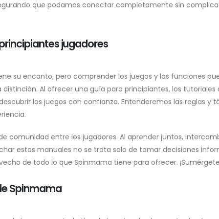
 asegurando que podamos conectar completamente sin complicac
 principiantes jugadores
ene su encanto, pero comprender los juegos y las funciones pu
a distinción. Al ofrecer una guía para principiantes, los tutori
descubrir los juegos con confianza. Entenderemos las reglas y tá
riencia.
de comunidad entre los jugadores. Al aprender juntos, interca
echar estos manuales no se trata solo de tomar decisiones inform
vecho de todo lo que Spinmama tiene para ofrecer. ¡Sumérgete e
n de Spinmama