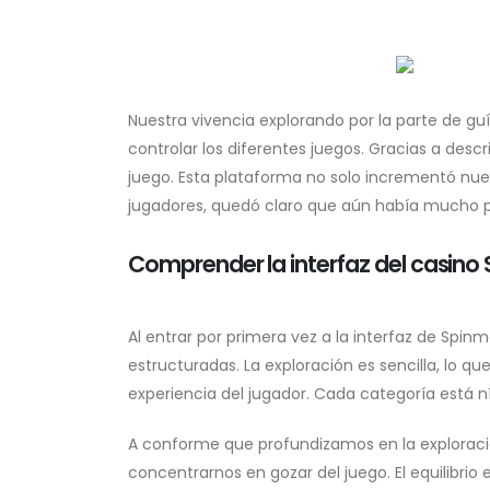
Nuestra vivencia explorando por la parte de g
controlar los diferentes juegos. Gracias a des
juego. Esta plataforma no solo incrementó nues
jugadores, quedó claro que aún había mucho po
Comprender la interfaz del casin
Al entrar por primera vez a la interfaz de Spi
estructuradas. La exploración es sencilla, lo qu
experiencia del jugador. Cada categoría está n
A conforme que profundizamos en la exploració
concentrarnos en gozar del juego. El equilibri