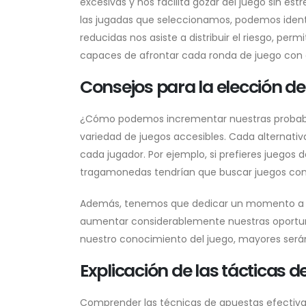
excesivas y nos facilita gozar del juego sin es
las jugadas que seleccionamos, podemos identif
reducidas nos asiste a distribuir el riesgo, per
capaces de afrontar cada ronda de juego con co
Consejos para la elección de
¿Cómo podemos incrementar nuestras probabil
variedad de juegos accesibles. Cada alternati
cada jugador. Por ejemplo, si prefieres juegos 
tragamonedas tendrían que buscar juegos con 
Además, tenemos que dedicar un momento a ex
aumentar considerablemente nuestras oportuni
nuestro conocimiento del juego, mayores serán
Explicación de las tácticas 
Comprender las técnicas de apuestas efectiv