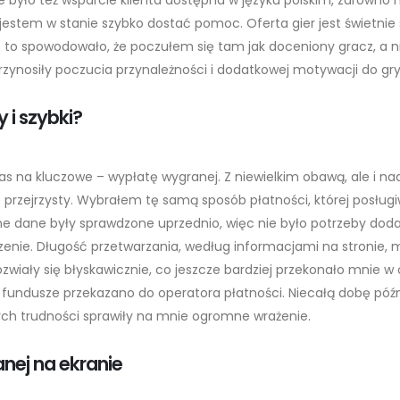
yło też wsparcie klienta dostępna w języku polskim, zarówno n
 jestem w stanie szybko dostać pomoc. Oferta gier jest świetnie
o to spowodowało, że poczułem się tam jak doceniony gracz, a n
rzynosiły poczucia przynależności i dodatkowej motywacji do gry,
 i szybki?
s na kluczowe – wypłatę wygranej. Z niewielkim obawą, ale i na
o przejrzysty. Wybrałem tę samą sposób płatności, której posług
ne dane były sprawdzone uprzednio, więc nie było potrzeby do
ie. Długość przetwarzania, według informacjami na stronie, mi
wiały się błyskawicznie, co jeszcze bardziej przekonało mnie w 
fundusze przekazano do operatora płatności. Niecałą dobę póź
ch trudności sprawiły na mnie ogromne wrażenie.
nej na ekranie