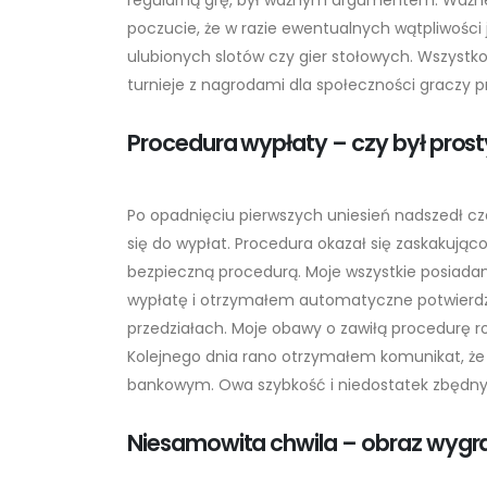
regularną grę, był ważnym argumentem. Ważne b
poczucie, że w razie ewentualnych wątpliwości
ulubionych slotów czy gier stołowych. Wszystk
turnieje z nagrodami dla społeczności graczy p
Procedura wypłaty – czy był prosty
Po opadnięciu pierwszych uniesień nadszedł cza
się do wypłat. Procedura okazał się zaskakując
bezpieczną procedurą. Moje wszystkie posiada
wypłatę i otrzymałem automatyczne potwierdzen
przedziałach. Moje obawy o zawiłą procedurę roz
Kolejnego dnia rano otrzymałem komunikat, że 
bankowym. Owa szybkość i niedostatek zbędny
Niesamowita chwila – obraz wygra