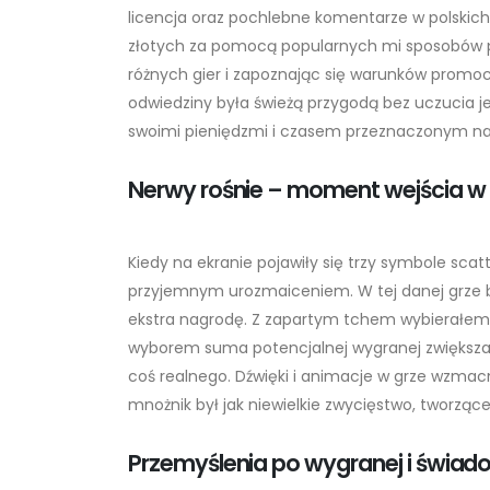
licencja oraz pochlebne komentarze w polskich 
złotych za pomocą popularnych mi sposobów pła
różnych gier i zapoznając się warunków promoc
odwiedziny była świeżą przygodą bez uczucia j
swoimi pieniędzmi i czasem przeznaczonym na 
Nerwy rośnie – moment wejścia w
Kiedy na ekranie pojawiły się trzy symbole sca
przyjemnym urozmaiceniem. W tej danej grze bo
ekstra nagrodę. Z zapartym tchem wybierałem ko
wyborem suma potencjalnej wygranej zwiększała
coś realnego. Dźwięki i animacje w grze wzmac
mnożnik był jak niewielkie zwycięstwo, tworzące
Przemyślenia po wygranej i świad