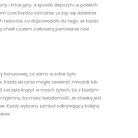
ny i intuicyjny, a sposób depozytu w polskich
m czas bardzo ostrożnie, ucząc się działanie
ch twórców, co doprowadziło do tego, że każda
ej chwili czułem całkowitą panowanie nad
ndy bonusowej, co samo w sobie było
w. Każda skrzynia mogła zawierać mnożnik lub
li zaczęła krążyć w moich żyłach, bo z każdym
 przyjemny, bo masz świadomość, że stawką jest
owe. Każdy wybrany symbol odkrywający kolejny
enia.