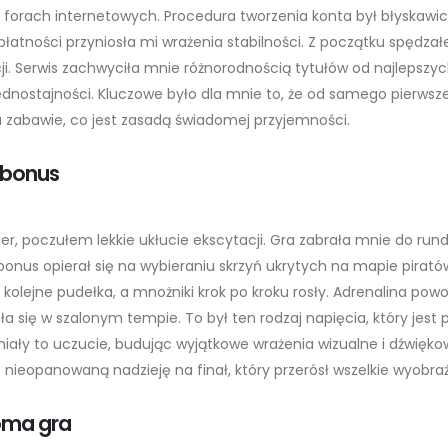
forach internetowych. Procedura tworzenia konta był błyskawicz
tności przyniosła mi wrażenia stabilności. Z początku spędzałe
ji. Serwis zachwyciła mnie różnorodnością tytułów od najlepszy
ednostajności. Kluczowe było dla mnie to, że od samego pierwsz
zabawie, co jest zasadą świadomej przyjemności.
 bonus
tter, poczułem lekkie ukłucie ekscytacji. Gra zabrała mnie do ru
nus opierał się na wybieraniu skrzyń ukrytych na mapie pirató
lejne pudełka, a mnożniki krok po kroku rosły. Adrenalina powo
 się w szalonym tempie. To był ten rodzaj napięcia, który jest
niały to uczucie, budując wyjątkowe wrażenia wizualne i dźwięk
 nieopanowaną nadzieję na finał, który przerósł wszelkie wyobraż
oma gra