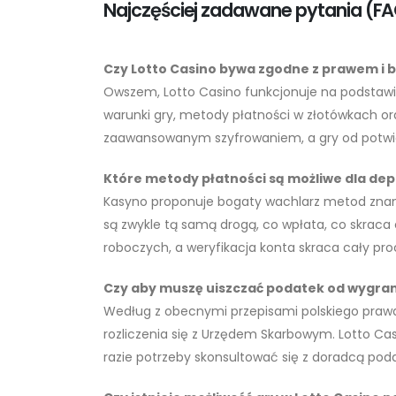
Najczęściej zadawane pytania (F
Czy Lotto Casino bywa zgodne z prawem i be
Owszem, Lotto Casino funkcjonuje na podstawie 
warunki gry, metody płatności w złotówkach ora
zaawansowanym szyfrowaniem, a gry od potwie
Które metody płatności są możliwe dla dep
Kasyno proponuje bogaty wachlarz metod znanyc
są zwykle tą samą drogą, co wpłata, co skraca c
roboczych, a weryfikacja konta skraca cały pro
Czy aby muszę uiszczać podatek od wygran
Według z obecnymi przepisami polskiego prawa
rozliczenia się z Urzędem Skarbowym. Lotto Ca
razie potrzeby skonsultować się z doradcą po