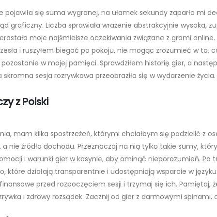
ie pojawiła się suma wygranej, na ułamek sekundy zaparło mi dec
d graficzny. Liczba sprawiała wrażenie abstrakcyjnie wysoka, z
zerastała moje najśmielsze oczekiwania związane z grami online. 
zesła i ruszyłem biegać po pokoju, nie mogąc zrozumieć w to, c
 pozostanie w mojej pamięci. Sprawdziłem historię gier, a następ
 skromna sesja rozrywkowa przeobraziła się w wydarzenie życia.
zy z Polski
nia, mam kilka spostrzeżeń, którymi chciałbym się podzielić z 
, a nie źródło dochodu. Przeznaczaj na nią tylko takie sumy, któ
omocji i warunki gier w kasynie, aby ominąć nieporozumień. Po trz
o, które działają transparentnie i udostępniają wsparcie w języku
 finansowe przed rozpoczęciem sesji i trzymaj się ich. Pamiętaj, 
wka i zdrowy rozsądek. Zacznij od gier z darmowymi spinami, 