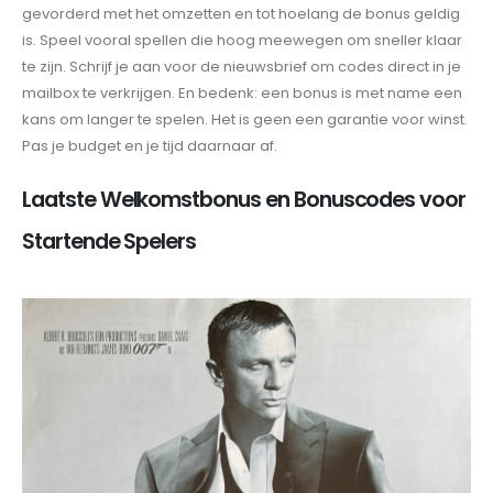
gevorderd met het omzetten en tot hoelang de bonus geldig
is. Speel vooral spellen die hoog meewegen om sneller klaar
te zijn. Schrijf je aan voor de nieuwsbrief om codes direct in je
mailbox te verkrijgen. En bedenk: een bonus is met name een
kans om langer te spelen. Het is geen een garantie voor winst.
Pas je budget en je tijd daarnaar af.
Laatste Welkomstbonus en Bonuscodes voor
Startende Spelers