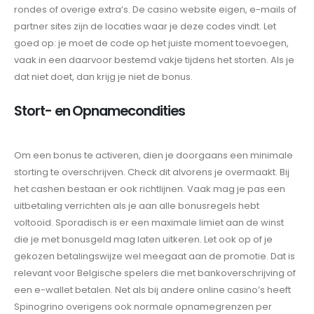
rondes of overige extra’s. De casino website eigen, e-mails of
partner sites zijn de locaties waar je deze codes vindt. Let
goed op: je moet de code op het juiste moment toevoegen,
vaak in een daarvoor bestemd vakje tijdens het storten. Als je
dat niet doet, dan krijg je niet de bonus.
Stort- en Opnamecondities
Om een bonus te activeren, dien je doorgaans een minimale
storting te overschrijven. Check dit alvorens je overmaakt. Bij
het cashen bestaan er ook richtlijnen. Vaak mag je pas een
uitbetaling verrichten als je aan alle bonusregels hebt
voltooid. Sporadisch is er een maximale limiet aan de winst
die je met bonusgeld mag laten uitkeren. Let ook op of je
gekozen betalingswijze wel meegaat aan de promotie. Dat is
relevant voor Belgische spelers die met bankoverschrijving of
een e-wallet betalen. Net als bij andere online casino’s heeft
Spinogrino overigens ook normale opnamegrenzen per