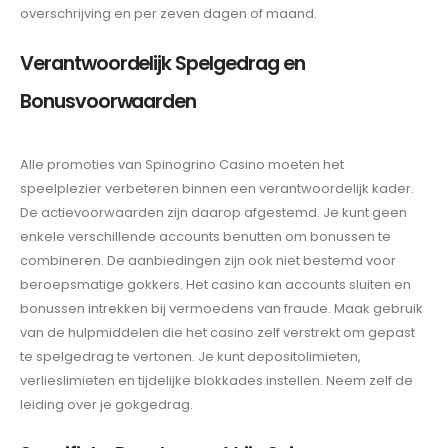
overschrijving en per zeven dagen of maand.
Verantwoordelijk Spelgedrag en
Bonusvoorwaarden
Alle promoties van Spinogrino Casino moeten het
speelplezier verbeteren binnen een verantwoordelijk kader.
De actievoorwaarden zijn daarop afgestemd. Je kunt geen
enkele verschillende accounts benutten om bonussen te
combineren. De aanbiedingen zijn ook niet bestemd voor
beroepsmatige gokkers. Het casino kan accounts sluiten en
bonussen intrekken bij vermoedens van fraude. Maak gebruik
van de hulpmiddelen die het casino zelf verstrekt om gepast
te spelgedrag te vertonen. Je kunt depositolimieten,
verlieslimieten en tijdelijke blokkades instellen. Neem zelf de
leiding over je gokgedrag.