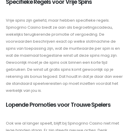
Specifieke Regels voor Vrije Spins
Vrije spins zijn geliefd, maar hebben specifieke regels.
Spinogrino Casino biedt ze aan als begroetingscadeau,
wekelijks terugkerende promotie of vergoeding. De
voorwaarden beschrijven exact op welke slotmachine de
spins van toepassing zijn, wat de muntwaarde per spin is en
wat de maximaal toegestane winst uit deze spins mag zijn.
Gewoonlijk moet je de spins ook binnen een korte tijd
gebruiken. De winst uit gratis spins komt gewoonlijk op je
rekening als bonus tegoed. Dat houdt in dat je daar dan weer
de standaard speelvereisten op moet inzetten voordat het
werkelijk van jou is.
Lopende Promoties voor Trouwe Spelers
Ook wie al langer speelt, blijft bij Spinogrino Casino niet met
lege handen staan. Er zijn steeds nieuwe acties. Denk