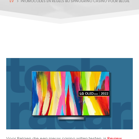
EV
PROMOCODES EN REGELS BIJ SPINOGRINO CASINO VOOR BELGIË
Voor Belgen die een nieuw casino willen testen, is
Review