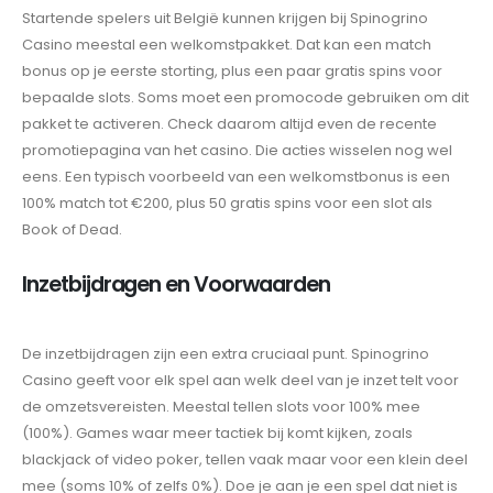
Startende spelers uit België kunnen krijgen bij Spinogrino
Casino meestal een welkomstpakket. Dat kan een match
bonus op je eerste storting, plus een paar gratis spins voor
bepaalde slots. Soms moet een promocode gebruiken om dit
pakket te activeren. Check daarom altijd even de recente
promotiepagina van het casino. Die acties wisselen nog wel
eens. Een typisch voorbeeld van een welkomstbonus is een
100% match tot €200, plus 50 gratis spins voor een slot als
Book of Dead.
Inzetbijdragen en Voorwaarden
De inzetbijdragen zijn een extra cruciaal punt. Spinogrino
Casino geeft voor elk spel aan welk deel van je inzet telt voor
de omzetsvereisten. Meestal tellen slots voor 100% mee
(100%). Games waar meer tactiek bij komt kijken, zoals
blackjack of video poker, tellen vaak maar voor een klein deel
mee (soms 10% of zelfs 0%). Doe je aan je een spel dat niet is