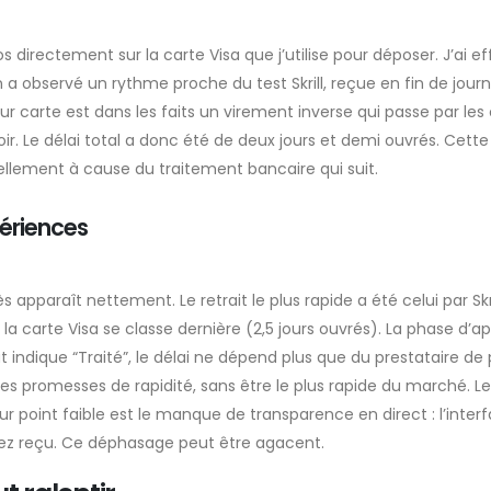
euros directement sur la carte Visa que j’utilise pour déposer. J’a
 observé un rythme proche du test Skrill, reçue en fin de journé
r carte est dans les faits un virement inverse qui passe par les c
r. Le délai total a donc été de deux jours et demi ouvrés. Cette ap
tiellement à cause du traitement bancaire qui suit.
ériences
pparaît nettement. Le retrait le plus rapide a été celui par Skr
, la carte Visa se classe dernière (2,5 jours ouvrés). La phase d’ap
tut indique “Traité”, le délai ne dépend plus que du prestataire 
es promesses de rapidité, sans être le plus rapide du marché. Leu
ur point faible est le manque de transparence en direct : l’inter
avez reçu. Ce déphasage peut être agacent.