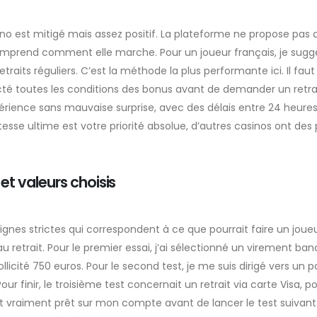
ino est mitigé mais assez positif. La plateforme ne propose pas d
omprend comment elle marche. Pour un joueur français, je suggèr
retraits réguliers. C’est la méthode la plus performante ici. Il 
ecté toutes les conditions des bonus avant de demander un retrait
périence sans mauvaise surprise, avec des délais entre 24 heures
vitesse ultime est votre priorité absolue, d’autres casinos ont d
et valeurs choisis
nsignes strictes qui correspondent à ce que pourrait faire un jou
au retrait. Pour le premier essai, j’ai sélectionné un virement b
llicité 750 euros. Pour le second test, je me suis dirigé vers un po
ur finir, le troisième test concernait un retrait via carte Visa, po
it vraiment prêt sur mon compte avant de lancer le test suivant.