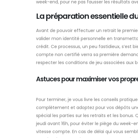
week-end, pour ne pas fausser les résultats avec
La préparation essentielle 
Avant de pouvoir effectuer un retrait le premie
valider mon identité personnelle en transmett
crédit. Ce processus, un peu fastidieux, s’est b
compte non certifié verra sa première demande 
respecter les conditions de jeu associées aux b
Astuces pour maximiser vos propre
Pour terminer, je vous livre les conseils prat
complètement et adoptez pour vos dépôts une so
spécial les parties sur les retraits et les bon
jeudi avant 16h, pour éviter le piège du week-en
vitesse compte. En cas de délai qui vous semble 