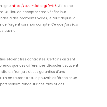
en ligne
https://azur-slot.org/fr-fr/
. J’ai donc
. Au lieu de accepter sans vérifier leur
emandes à des moments variés, le tout depuis la
e de l’argent sur mon compte. Ce que j’ai vécu
ce casino.
ties étaient très contrastés. Certains disaient
comprends que ces différences découlent souvent
 site en français et ses garanties d’une
 En en faisant trois, je pouvais différencier un
rt sérieux, fondé sur des faits et des