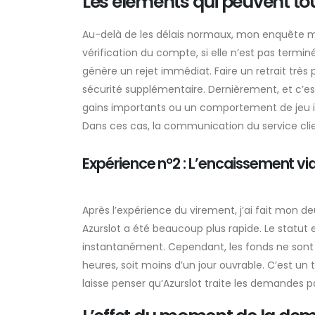
Les éléments qui peuvent tou
Au-delà de les délais normaux, mon enquête m’a 
vérification du compte, si elle n’est pas termi
génère un rejet immédiat. Faire un retrait trè
sécurité supplémentaire. Dernièrement, et c’es
gains importants ou un comportement de jeu inha
Dans ces cas, la communication du service clie
Expérience n°2 : L’encaissement via
Après l’expérience du virement, j’ai fait mon de
Azurslot a été beaucoup plus rapide. Le statut e
instantanément. Cependant, les fonds ne sont ap
heures, soit moins d’un jour ouvrable. C’est un 
laisse penser qu’Azurslot traite les demandes par 