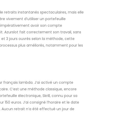
e retraits instantanés spectaculaires, mais elle
e vivement d’utiliser un portefeuille
faut impérativement avoir son compte
. Azurslot fait correctement son travail, sans
 et 3 jours ouvrés selon la méthode, cette
es processus plus améliorés, notamment pour les
eur français lambda. J’ai activé un compte
ancaire. C’est une méthode classique, encore
rtefeuille électronique, Skrill, connu pour sa
ur 150 euros. J’ai consigné l’horaire et le date
 Aucun retrait n’a été effectué un jour de