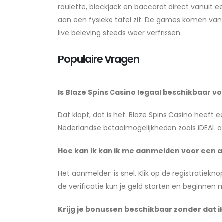
roulette, blackjack en baccarat direct vanuit 
aan een fysieke tafel zit. De games komen van e
live beleving steeds weer verfrissen.
Populaire Vragen
Is Blaze Spins Casino legaal beschikbaar v
Dat klopt, dat is het. Blaze Spins Casino heeft 
Nederlandse betaalmogelijkheden zoals iDEAL a
Hoe kan ik kan ik me aanmelden voor een ac
Het aanmelden is snel. Klik op de registratiek
de verificatie kun je geld storten en beginnen 
Krijg je bonussen beschikbaar zonder dat i