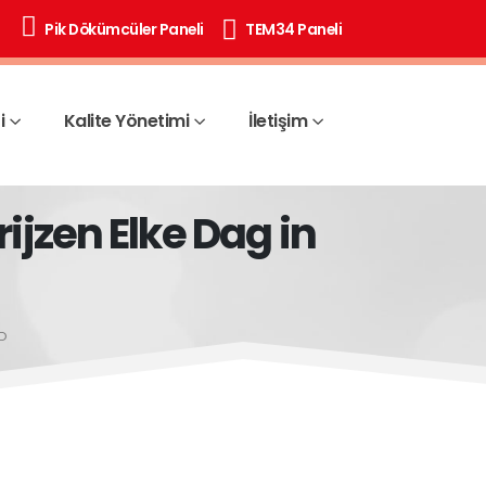
Pik Dökümcüler Paneli
TEM34 Paneli
i
Kalite Yönetimi
İletişim
ijzen Elke Dag in
D