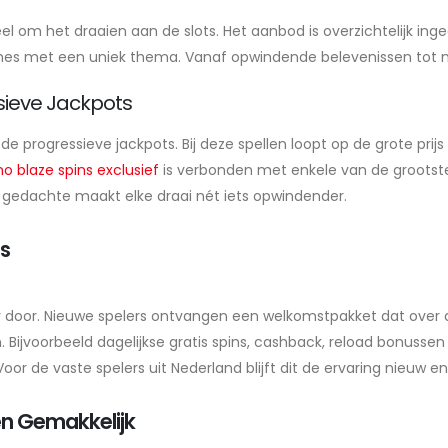
 veel om het draaien aan de slots. Het aanbod is overzichtelijk in
s met een uniek thema. Vanaf opwindende belevenissen tot nie
sieve Jackpots
e progressieve jackpots. Bij deze spellen loopt op de grote prijs
o blaze spins exclusief
is verbonden met enkele van de grootste
 gedachte maakt elke draai nét iets opwindender.
es
jaar door. Nieuwe spelers ontvangen een welkomstpakket dat over 
 Bijvoorbeeld dagelijkse gratis spins, cashback, reload bonusse
or de vaste spelers uit Nederland blijft dit de ervaring nieuw 
en Gemakkelijk