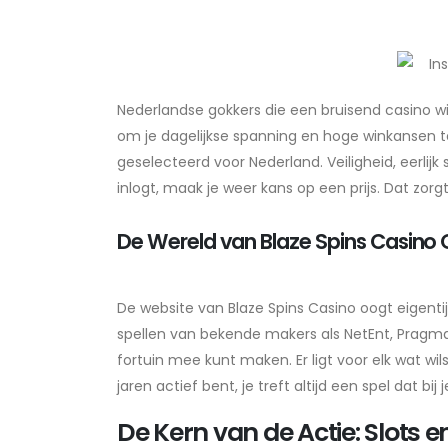
Nederlandse gokkers die een bruisend casino wille
om je dagelijkse spanning en hoge winkansen te 
geselecteerd voor Nederland. Veiligheid, eerlijk
inlogt, maak je weer kans op een prijs. Dat zorg
De Wereld van Blaze Spins Casino 
De website van Blaze Spins Casino oogt eigentijd
spellen van bekende makers als NetEnt, Pragmat
fortuin mee kunt maken. Er ligt voor elk wat wil
jaren actief bent, je treft altijd een spel dat bij j
De Kern van de Actie: Slots 