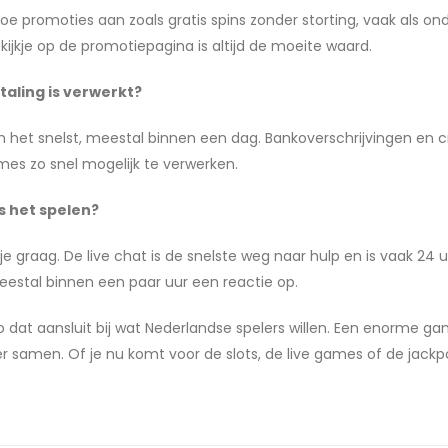
 toe promoties aan zoals gratis spins zonder storting, vaak als 
jkje op de promotiepagina is altijd de moeite waard.
taling is verwerkt?
jn het snelst, meestal binnen een dag. Bankoverschrijvingen en 
mes zo snel mogelijk te verwerken.
s het spelen?
je graag. De live chat is de snelste weg naar hulp en is vaak 24
meestal binnen een paar uur een reactie op.
no dat aansluit bij wat Nederlandse spelers willen. Een enorme ga
r samen. Of je nu komt voor de slots, de live games of de jackp