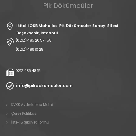
Pik Dökümcüler
İkitelli OSB Mahallesi Pik Dökümcüler Sanayi Sitesi
Başakşehir, İstanbul
(0212) 485 20 57- 58
(0212) 486 10 28
0212 485 48 15
info@pikdokumculer.com
KVKK Aydınlatma Metni
Çerez Politikası
İstek & Şikayet Formu