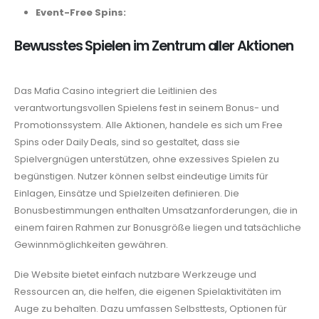
Event-Free Spins:
Bewusstes Spielen im Zentrum aller Aktionen
Das Mafia Casino integriert die Leitlinien des
verantwortungsvollen Spielens fest in seinem Bonus- und
Promotionssystem. Alle Aktionen, handele es sich um Free
Spins oder Daily Deals, sind so gestaltet, dass sie
Spielvergnügen unterstützen, ohne exzessives Spielen zu
begünstigen. Nutzer können selbst eindeutige Limits für
Einlagen, Einsätze und Spielzeiten definieren. Die
Bonusbestimmungen enthalten Umsatzanforderungen, die in
einem fairen Rahmen zur Bonusgröße liegen und tatsächliche
Gewinnmöglichkeiten gewähren.
Die Website bietet einfach nutzbare Werkzeuge und
Ressourcen an, die helfen, die eigenen Spielaktivitäten im
Auge zu behalten. Dazu umfassen Selbsttests, Optionen für