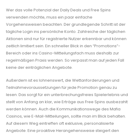
Wer das volle Potenzial der Daily Deals und Free Spins
verwenden möchte, muss ein paar einfache
Vorgehensweisen beachten. Der grundlegende Schritt ist der
tägliche Login ins persönliche Konto. Zahlreiche der täglichen
Aktionen sind nur für registrierte Nutzer erkennbar und können
zeitlich limitiert sein. Ein schneller Blick in den “Promotions”-
Bereich oder ins Casino-Mitteilungsfach muss deshalb zur
regelmäßigen Praxis werden. So verpasst man auf jeden Fall
keine der einträglichen Angebote.
Außerdem ist es lohnenswert, die Wettanforderungen und
Teilnahmevoraussetzungen für jede Promotion genau zu
lesen. Das sorgt für ein unterbrechungsfreies Spielerlebnis und
stellt von Anfang an klar, wie Erträge aus Free Spins ausbezahlt
werden können. Auch die Kommunikationswege des Mafia
Casinos, wie E-Mail-Mitteilungen, sollte man im Blick behalten.
Auf diesem Weg eintreffen oft exklusive, personalisierte
Angebote. Eine proaktive Herangehensweise steigert den