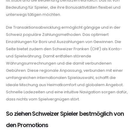
ist stabil und die Bedienung benutzerfreundlich. Das ist von
Bedeutung für Spieler, die ihre Bonusaktivitäten flexibel und
unterwegs tätigen möchten.
Die Transaktionsabwicklung ermöglicht gängige und in der
Schweiz populäre Zahlungsmethoden. Das optimiert
Einzahlungen für Boni und Auszahlungen von Gewinnen. Die
Seite bietet zudem den Schweizer Franken (CHF) als Konto-
und Spielwährung. Damit entfallen störende
Währungsumrechnungen und die damit verbundenen
Gebühren. Diese regionale Anpassung, verbunden mit einer
umfangreichen internationalen Spielauswahl, schafft die
ideale Mischung aus Heimatkomfort und globalem Angebot.
Schnelle Ladezeiten und eine intuitive Navigation sorgen dafür,
dass nichts vom Spielvergnügen stört.
So ziehen Schweizer Spieler bestmöglich von
den Promotions