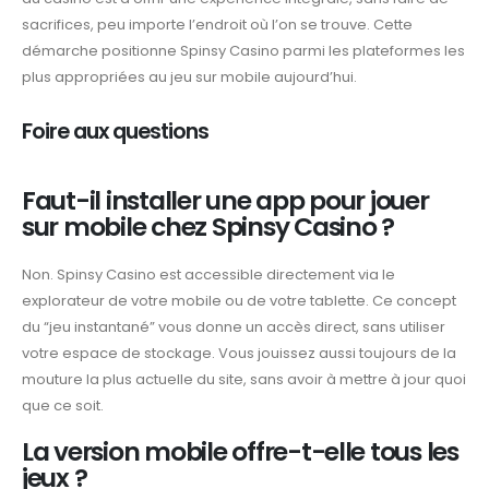
sacrifices, peu importe l’endroit où l’on se trouve. Cette
démarche positionne Spinsy Casino parmi les plateformes les
plus appropriées au jeu sur mobile aujourd’hui.
Foire aux questions
Faut-il installer une app pour jouer
sur mobile chez Spinsy Casino ?
Non. Spinsy Casino est accessible directement via le
explorateur de votre mobile ou de votre tablette. Ce concept
du “jeu instantané” vous donne un accès direct, sans utiliser
votre espace de stockage. Vous jouissez aussi toujours de la
mouture la plus actuelle du site, sans avoir à mettre à jour quoi
que ce soit.
La version mobile offre-t-elle tous les
jeux ?