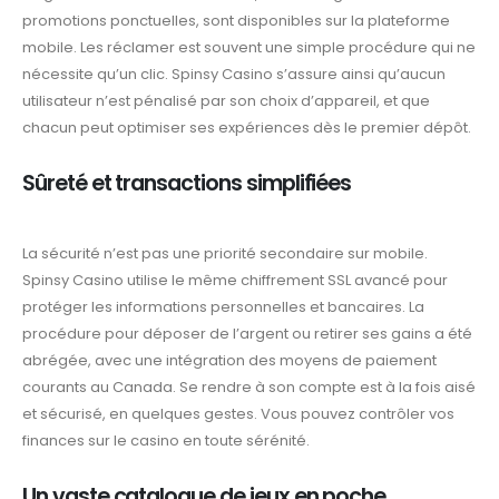
promotions ponctuelles, sont disponibles sur la plateforme
mobile. Les réclamer est souvent une simple procédure qui ne
nécessite qu’un clic. Spinsy Casino s’assure ainsi qu’aucun
utilisateur n’est pénalisé par son choix d’appareil, et que
chacun peut optimiser ses expériences dès le premier dépôt.
Sûreté et transactions simplifiées
La sécurité n’est pas une priorité secondaire sur mobile.
Spinsy Casino utilise le même chiffrement SSL avancé pour
protéger les informations personnelles et bancaires. La
procédure pour déposer de l’argent ou retirer ses gains a été
abrégée, avec une intégration des moyens de paiement
courants au Canada. Se rendre à son compte est à la fois aisé
et sécurisé, en quelques gestes. Vous pouvez contrôler vos
finances sur le casino en toute sérénité.
Un vaste catalogue de jeux en poche