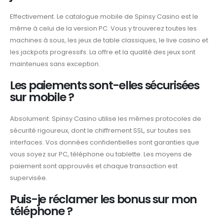
Effectivement. Le catalogue mobile de Spinsy Casino est le
même à celui de la version PC. Vous y trouverez toutes les
machines à sous, les jeux de table classiques, le live casino et
les jackpots progressifs. La offre et la qualité des jeux sont
maintenues sans exception.
Les paiements sont-elles sécurisées
sur mobile ?
Absolument. Spinsy Casino utilise les mêmes protocoles de
sécurité rigoureux, dont le chiffrement SSL, sur toutes ses
interfaces. Vos données confidentielles sont garanties que
vous soyez sur PC, téléphone ou tablette. Les moyens de
paiement sont approuvés et chaque transaction est
supervisée.
Puis-je réclamer les bonus sur mon
téléphone ?