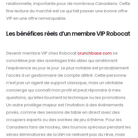
relationnelle, importante pour de nombreux Canadiens. Cette
fine lecture du marché est ce qui fait passer une bonne offre
VIP en une offre remarquable.
Les bénéfices réels d’un membre VIP Robocat
Devenir membre VIP chez Robocat
crunchbase.com
se
concrétise par des avantages très utiles qui améliorent
l’expérience au jour le jour. Le plus notable est probablement
l’accès à un gestionnaire de compte attitré. Cette personne
n’est pas un agent de support classique, mais un véritable
concierge qui connaît mon profil et peut répondre à mes
questions, qu’elles touchent la technique ou les promotions.
Un autre privilège majeur est l’invitation à des événements
privés, comme des sessions de table en direct avec des
croupiers experts ou des soirées de jeu à thème. Pour les
Canadiens fans de hockey, des tournois spéciaux pendant les
séries éliminatoires de la LNH ne relèvent pas du rêve, mais