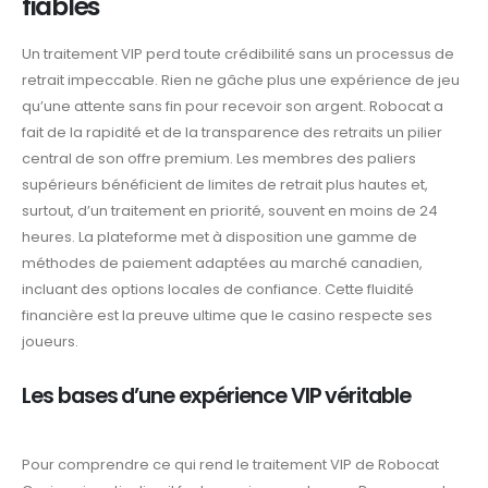
fiables
Un traitement VIP perd toute crédibilité sans un processus de
retrait impeccable. Rien ne gâche plus une expérience de jeu
qu’une attente sans fin pour recevoir son argent. Robocat a
fait de la rapidité et de la transparence des retraits un pilier
central de son offre premium. Les membres des paliers
supérieurs bénéficient de limites de retrait plus hautes et,
surtout, d’un traitement en priorité, souvent en moins de 24
heures. La plateforme met à disposition une gamme de
méthodes de paiement adaptées au marché canadien,
incluant des options locales de confiance. Cette fluidité
financière est la preuve ultime que le casino respecte ses
joueurs.
Les bases d’une expérience VIP véritable
Pour comprendre ce qui rend le traitement VIP de Robocat