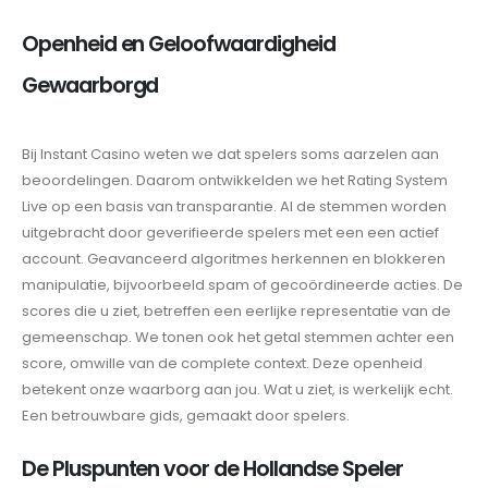
Openheid en Geloofwaardigheid
Gewaarborgd
Bij Instant Casino weten we dat spelers soms aarzelen aan
beoordelingen. Daarom ontwikkelden we het Rating System
Live op een basis van transparantie. Al de stemmen worden
uitgebracht door geverifieerde spelers met een een actief
account. Geavanceerd algoritmes herkennen en blokkeren
manipulatie, bijvoorbeeld spam of gecoördineerde acties. De
scores die u ziet, betreffen een eerlijke representatie van de
gemeenschap. We tonen ook het getal stemmen achter een
score, omwille van de complete context. Deze openheid
betekent onze waarborg aan jou. Wat u ziet, is werkelijk echt.
Een betrouwbare gids, gemaakt door spelers.
De Pluspunten voor de Hollandse Speler