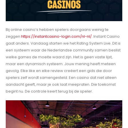
Bij online casino’s hebben spelers doorgaans weinig te
zeggen
https://instantcasino-login.com/nl-nl/
. Instant Casino
gaat anders. Vandaag starten we het Rating System Live. Dit is
een systeem waar de Nederlandse community samen beslist
welke games de moeite waard zijn. Het is geen vaste lijst,
maar een dynamisch systeem. Jouw mening heeft meteen
gevolg. Elke like en elke review creëert een gids die door
spelers zelf wordt samengesteld. Een casino dat niet alleen
aandacht geeft, maar je ook laat meepraten. Die toekomst
begint nu. De controle keert terug bij de speler.