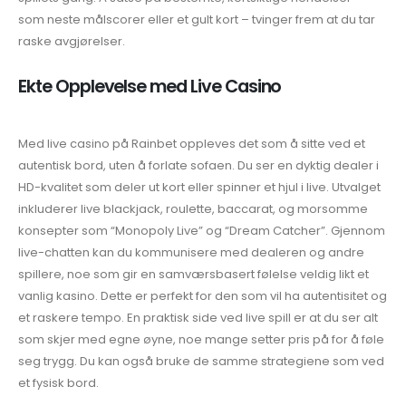
som neste målscorer eller et gult kort – tvinger frem at du tar
raske avgjørelser.
Ekte Opplevelse med Live Casino
Med live casino på Rainbet oppleves det som å sitte ved et
autentisk bord, uten å forlate sofaen. Du ser en dyktig dealer i
HD-kvalitet som deler ut kort eller spinner et hjul i live. Utvalget
inkluderer live blackjack, roulette, baccarat, og morsomme
konsepter som “Monopoly Live” og “Dream Catcher”. Gjennom
live-chatten kan du kommunisere med dealeren og andre
spillere, noe som gir en samværsbasert følelse veldig likt et
vanlig kasino. Dette er perfekt for den som vil ha autentisitet og
et raskere tempo. En praktisk side ved live spill er at du ser alt
som skjer med egne øyne, noe mange setter pris på for å føle
seg trygg. Du kan også bruke de samme strategiene som ved
et fysisk bord.