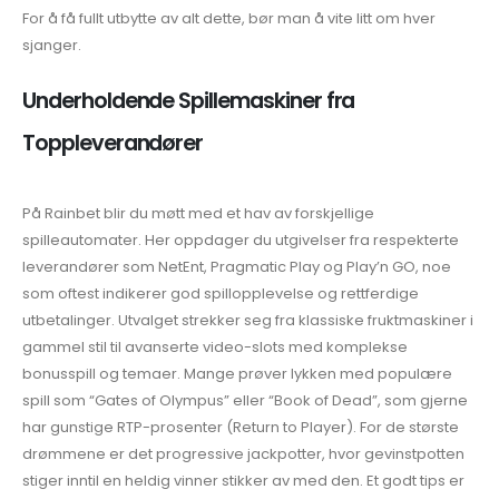
For å få fullt utbytte av alt dette, bør man å vite litt om hver
sjanger.
Underholdende Spillemaskiner fra
Toppleverandører
På Rainbet blir du møtt med et hav av forskjellige
spilleautomater. Her oppdager du utgivelser fra respekterte
leverandører som NetEnt, Pragmatic Play og Play’n GO, noe
som oftest indikerer god spillopplevelse og rettferdige
utbetalinger. Utvalget strekker seg fra klassiske fruktmaskiner i
gammel stil til avanserte video-slots med komplekse
bonusspill og temaer. Mange prøver lykken med populære
spill som “Gates of Olympus” eller “Book of Dead”, som gjerne
har gunstige RTP-prosenter (Return to Player). For de største
drømmene er det progressive jackpotter, hvor gevinstpotten
stiger inntil en heldig vinner stikker av med den. Et godt tips er