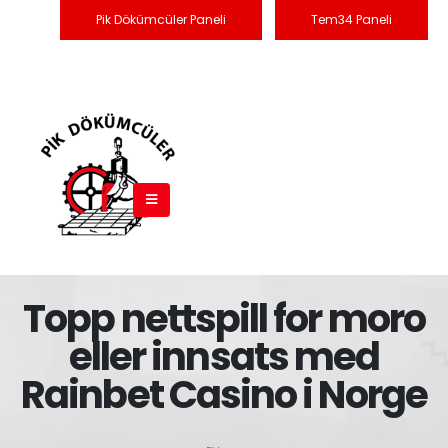
Pik Dökümcüler Paneli
Tem34 Paneli
Topp nettspill for moro
eller innsats med
Rainbet Casino i Norge