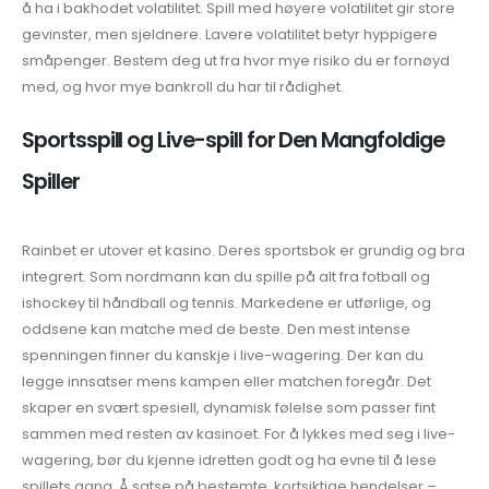
å ha i bakhodet volatilitet. Spill med høyere volatilitet gir store
gevinster, men sjeldnere. Lavere volatilitet betyr hyppigere
småpenger. Bestem deg ut fra hvor mye risiko du er fornøyd
med, og hvor mye bankroll du har til rådighet.
Sportsspill og Live-spill for Den Mangfoldige
Spiller
Rainbet er utover et kasino. Deres sportsbok er grundig og bra
integrert. Som nordmann kan du spille på alt fra fotball og
ishockey til håndball og tennis. Markedene er utførlige, og
oddsene kan matche med de beste. Den mest intense
spenningen finner du kanskje i live-wagering. Der kan du
legge innsatser mens kampen eller matchen foregår. Det
skaper en svært spesiell, dynamisk følelse som passer fint
sammen med resten av kasinoet. For å lykkes med seg i live-
wagering, bør du kjenne idretten godt og ha evne til å lese
spillets gang. Å satse på bestemte, kortsiktige hendelser –