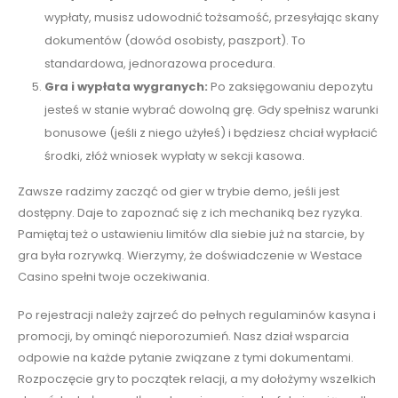
wypłaty, musisz udowodnić tożsamość, przesyłając skany
dokumentów (dowód osobisty, paszport). To
standardowa, jednorazowa procedura.
Gra i wypłata wygranych:
Po zaksięgowaniu depozytu
jesteś w stanie wybrać dowolną grę. Gdy spełnisz warunki
bonusowe (jeśli z niego użyłeś) i będziesz chciał wypłacić
środki, złóż wniosek wypłaty w sekcji kasowa.
Zawsze radzimy zacząć od gier w trybie demo, jeśli jest
dostępny. Daje to zapoznać się z ich mechaniką bez ryzyka.
Pamiętaj też o ustawieniu limitów dla siebie już na starcie, by
gra była rozrywką. Wierzymy, że doświadczenie w Westace
Casino spełni twoje oczekiwania.
Po rejestracji należy zajrzeć do pełnych regulaminów kasyna i
promocji, by ominąć nieporozumień. Nasz dział wsparcia
odpowie na każde pytanie związane z tymi dokumentami.
Rozpoczęcie gry to początek relacji, a my dołożymy wszelkich