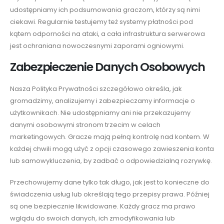
udostępniamy ich podsumowania graczom, którzy są nimi
ciekawi. Regularnie testujemy też systemy płatności pod
kątem odporności na ataki, a cała infrastruktura serwerowa
jest ochraniana nowoczesnymi zaporami ogniowymi.
Zabezpieczenie Danych Osobowych
Nasza Polityka Prywatności szczegółowo określa, jak
gromadzimy, analizujemy i zabezpieczamy informacje o
użytkownikach. Nie udostępniamy ani nie przekazujemy
danymi osobowymi stronom trzecim w celach
marketingowych. Gracze mają pełną kontrolę nad kontem. W
każdej chwili mogą użyć z opcji czasowego zawieszenia konta
lub samowykluczenia, by zadbać o odpowiedzialną rozrywkę.
Przechowujemy dane tylko tak długo, jak jest to konieczne do
świadczenia usług lub określają tego przepisy prawa. Później
są one bezpiecznie likwidowane. Każdy gracz ma prawo
wglądu do swoich danych, ich zmodyfikowania lub