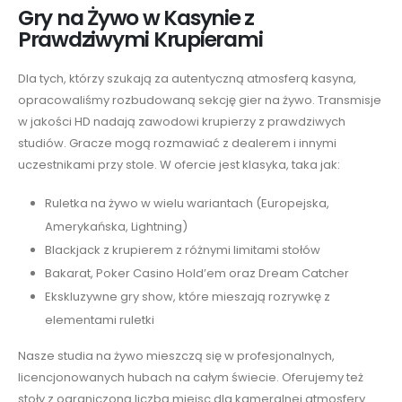
Gry na Żywo w Kasynie z
Prawdziwymi Krupierami
Dla tych, którzy szukają za autentyczną atmosferą kasyna,
opracowaliśmy rozbudowaną sekcję gier na żywo. Transmisje
w jakości HD nadają zawodowi krupierzy z prawdziwych
studiów. Gracze mogą rozmawiać z dealerem i innymi
uczestnikami przy stole. W ofercie jest klasyka, taka jak:
Ruletka na żywo w wielu wariantach (Europejska,
Amerykańska, Lightning)
Blackjack z krupierem z różnymi limitami stołów
Bakarat, Poker Casino Hold’em oraz Dream Catcher
Ekskluzywne gry show, które mieszają rozrywkę z
elementami ruletki
Nasze studia na żywo mieszczą się w profesjonalnych,
licencjonowanych hubach na całym świecie. Oferujemy też
stoły z ograniczoną liczbą miejsc dla kameralnej atmosfery