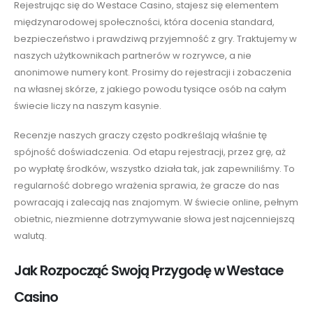
Rejestrując się do Westace Casino, stajesz się elementem
międzynarodowej społeczności, która docenia standard,
bezpieczeństwo i prawdziwą przyjemność z gry. Traktujemy w
naszych użytkownikach partnerów w rozrywce, a nie
anonimowe numery kont. Prosimy do rejestracji i zobaczenia
na własnej skórze, z jakiego powodu tysiące osób na całym
świecie liczy na naszym kasynie.
Recenzje naszych graczy często podkreślają właśnie tę
spójność doświadczenia. Od etapu rejestracji, przez grę, aż
po wypłatę środków, wszystko działa tak, jak zapewniliśmy. To
regularność dobrego wrażenia sprawia, że gracze do nas
powracają i zalecają nas znajomym. W świecie online, pełnym
obietnic, niezmienne dotrzymywanie słowa jest najcenniejszą
walutą.
Jak Rozpocząć Swoją Przygodę w Westace
Casino