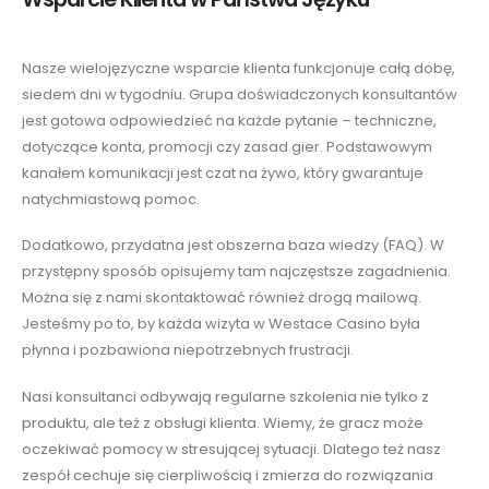
Nasze wielojęzyczne wsparcie klienta funkcjonuje całą dobę,
siedem dni w tygodniu. Grupa doświadczonych konsultantów
jest gotowa odpowiedzieć na każde pytanie – techniczne,
dotyczące konta, promocji czy zasad gier. Podstawowym
kanałem komunikacji jest czat na żywo, który gwarantuje
natychmiastową pomoc.
Dodatkowo, przydatna jest obszerna baza wiedzy (FAQ). W
przystępny sposób opisujemy tam najczęstsze zagadnienia.
Można się z nami skontaktować również drogą mailową.
Jesteśmy po to, by każda wizyta w Westace Casino była
płynna i pozbawiona niepotrzebnych frustracji.
Nasi konsultanci odbywają regularne szkolenia nie tylko z
produktu, ale też z obsługi klienta. Wiemy, że gracz może
oczekiwać pomocy w stresującej sytuacji. Dlatego też nasz
zespół cechuje się cierpliwością i zmierza do rozwiązania