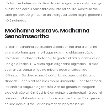
cártaí creidmheasa nó débit, tá sé beagán níos casta toisc go
n-oibríonn córais bainc thraidisiúnta sa chúlra. Ach tá sé fós
tapa go leor. De ghnáth, tá an t-airgead taobh istigh i gceann 1
nó 2 nóiméad.
Modhanna Gasta vs. Modhanna
Seanaimseartha
Is féidir modhanna cur isteach a scaradh ina dhá aicme: na
cinn a oibríonn gan mhoill agus na cinn a ghlacann cúpla
nóiméad. Sa chéad chatagóir, tá gach rud atá bunaithe ar an
líne go díreach. E-Wallets agus airgeadra digiteach. Tá siad
saor ar uaireanta oifige na mbanc agus chuirtear iad
láithreach. Sa dara roinn, tá cártaí bainc agus aistriú bainc
díreach. Bíonn siad seo níos moille uaireanta. Bíonn teagmháil
idir chórais éagsúla ag teastáil. Ach de ghnáth, ní thógann
siad ach cúpla nóiméad. Is é an pointe is tábhachtaí ná seo: ní
bhíonn moill shuntasach ar chur isteach in Spinsy. Thairgeann
sé seo deis duit tosú ar an imirt ar an bpointe boise.