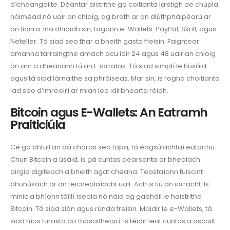
dícheangailte. Déantar aistrithe go coitianta laistigh de chúpla
nóiméad nó uair an chloig, ag brath ar an dlúthpháipéarú ar
an líonra. Ina dhiaidh sin, tagann e-Wallets: PayPal, Skrill, agus
Neteller. Tá siad seo thar a bheith gasta freisin. Faightear
amanna tarraingthe amach acu idir 24 agus 48 uair an chloig
ón am a dhéanann tú an t-iarratas. Tá siad simplí le húsáid
agus tá siad lárnaithe sa phróiseas. Mar sin, is rogha choitianta
iad seo d’imreoirí ar mian leo idirbhearta réidh.
Bitcoin agus E-Wallets: An Eatramh
Praiticiúla
Cé go bhfuil an dá chóras seo tapa, tá éagsúlachtaí eatarthu.
Chun Bitcoin a úsáid, is gá cuntas pearsanta ar bhealach
airgid digiteach a bheith agat cheana. Teastaíonn tuiscint
bhunúsach ar an teicneolaíocht uait. Ach is fiú an iarracht. Is
minic a bhíonn táillí íseala nó náid ag gabháil le haistrithe
Bitcoin. Tá siad slán agus rúnda freisin. Maidir le e-Wallets, tá
siad níos furasta do thosaitheoirí. Is féidir leat cuntas a oscailt