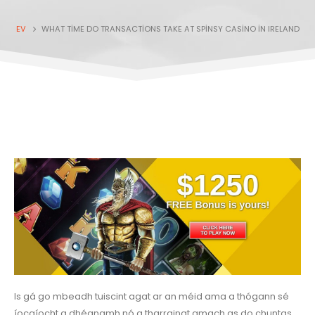
EV
WHAT TIME DO TRANSACTIONS TAKE AT SPINSY CASINO IN IRELAND
Is gá go mbeadh tuiscint agat ar an méid ama a thógann sé
íocaíocht a dhéanamh nó a tharraingt amach as do chuntas