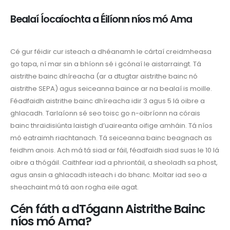
Bealaí Íocaíochta a Éilíonn níos mó Ama
Cé gur féidir cur isteach a dhéanamh le cártaí creidmheasa
go tapa, ní mar sin a bhíonn sé i gcónaí le aistarraingt. Tá
aistrithe bainc dhíreacha (ar a dtugtar aistrithe bainc nó
aistrithe SEPA) agus seiceanna baince ar na bealaí is moille.
Féadfaidh aistrithe bainc dhíreacha idir 3 agus 5 lá oibre a
ghlacadh. Tarlaíonn sé seo toisc go n-oibríonn na córais
bainc thraidisiúnta laistigh d’uaireanta oifige amháin. Tá níos
mó eatraimh riachtanach. Tá seiceanna bainc beagnach as
feidhm anois. Ach má tá siad ar fáil, féadfaidh siad suas le 10 lá
oibre a thógáil. Caithfear iad a phriontáil, a sheoladh sa phost,
agus ansin a ghlacadh isteach i do bhanc. Moltar iad seo a
sheachaint má tá aon rogha eile agat.
Cén fáth a dTógann Aistrithe Bainc
níos mó Ama?