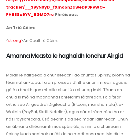
tracker/__39yN9yD_fXmo5nZaweDP3PvWO-
FH68Sc9YV_9GMO7rc
Phróiseas:
An Tríú Céim:
<
strong
>An Ceathrú Céim:
Amanna Measta le haghaidh Ionchur Airgid
Maidir le hairgead a chur isteach i do chuntas Spinsy, bíonn na
téarmaí an-tapa. Tá an próiseas dírithe ar an imreoir agus is
gá é a bheith gan mhoille chun tú a chur ag imirt. Téann an
chuid is mó na modhanna i bhfeidhm láithreach. Folaítear
orthu seo Airgeadraí Digiteacha (Bitcoin, mar shampla), e-
Wallets (PayPal, Skrill, Neteller), agus cártaí réamhíoctha ar
nós Paysafecard. Úsáideann siad seo modh láithreach. Chun
an ábhar a dhéanamh níos spéisiúla, is minic a chuireann
Spinsy luach saothair ar fáil do na modhanna seo. Maidir le