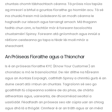
chuntais chomh tábhachtach céanna. Tá próisis níos tapúla
ag imreoirí a bhfuil a gcuntas fíoraithe go hiomlán acu. Tá sé
ina chuidiú freisin má úsáideann tú an modh céanna le
haghaidh cur isteach agus tarraingt amach. Má thagann
fadhb chun cinn, is fachtóir mór é foireann tacaíochta
chustaiméirí Spinsy. Foireann atá gníomhach agus inniúil a
réitíonn ceisteanna go tapa is féidir léi moill mhór a
sheachaint.
An Próiseas Fíoraithe agus a Thionchar
Is é an próiseas fíoraithe KYC (Know Your Customer) an
chonstaic is mó le trasnaíochtaí. De réir dlíthe na hÉireann
agus an Aontais Eorpaigh, caithfidh Spinsy a chinntiú gurb é an
duine ceart atá i mbun an chuntais. Tagraíonn sé seo go
gcaithfidh tú cóipeanna soiléire de do phas, de chárta
aitheantais agus, uaireanta, de dhoiciméad seoltaí a
uaslódáil. Féadfaidh an próiseas seo idir cúpla uair an chloig
agus dhá lá a thógáil. Cinnfear é ar an tráth agus ar an méid