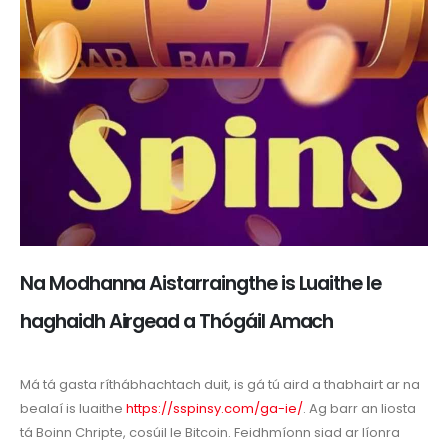
Na Modhanna Aistarraingthe is Luaithe le
haghaidh Airgead a Thógáil Amach
Má tá gasta ríthábhachtach duit, is gá tú aird a thabhairt ar na
bealaí is luaithe
https://sspinsy.com/ga-ie/
. Ag barr an liosta
tá Boinn Chripte, cosúil le Bitcoin. Feidhmíonn siad ar líonra