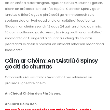
éis an chéad aistarraingthe, agus an fíorú KYC curtha i gcrích,
bíonn an próiseas i bhfad níos tapúla. Caithfidh Spinsy gach
iarratas a fhíorú agus a phróiseáil go hinmheánach sula
seolann siad an t-airgead chuig an soláthraí íocaíochta.
Glacann an chéim seo idir 12 agus 24 uair an chloig go minic,
fiú do mhodhanna gasta. Ansin, tá sé ag brath ar an soláthraí
íocaíochta an t-airgead a chur ar ais chuig do chuntas
pearsanta. Is ansin a nochtar an difríocht mhór idir modhanna
íocaíochta.
Céim ar Chéim: An tAistriú ó Spinsy
go dtí do chuntas
Cabhróidh sé tuiscint níos fearr a fháil má mhínímid an
próiseas i gceithre chéim.
An Chéad Chéim den Phróiseas:
An Dara Céim den
https://tracxn.com/d/companies/online-casino-