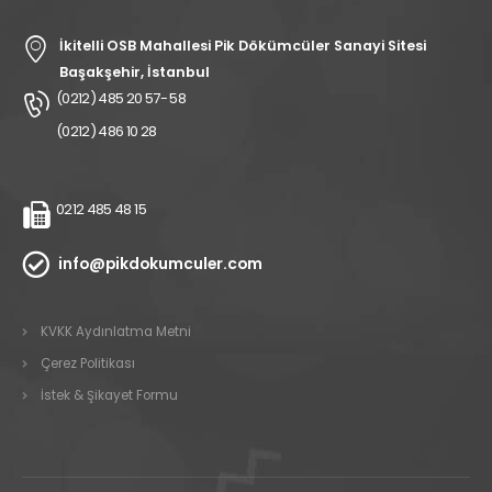
İkitelli OSB Mahallesi Pik Dökümcüler Sanayi Sitesi
Başakşehir, İstanbul
(0212) 485 20 57- 58
(0212) 486 10 28
0212 485 48 15
info@pikdokumculer.com
KVKK Aydınlatma Metni
Çerez Politikası
İstek & Şikayet Formu