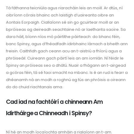
Tá fáthanna teicniúla agus riaracháin leis an moill. Ar dtús, ní
oibríonn córais bhainc ach laistigh d’uaireanta oibre an
Aontais Eorpaigh. Ciallaíonn sé sin go gcuirtear moill ar an
bpróiseas ag deireadh seachtaine nó ar laethanta saoire. Sa
dara háit, bíonn níos mó páirtithe páirteach: do bhanc féin,
banc Spinsy, agus d’fhéadfadh idirbhainc lárnach a bheith ann
freisin. Caithfidh gach ceann acu an t-aistriú a fhíorú agus a
phróiseáil. Cuireann gach páirtí leis an am iomlán. Ní féidir le
Spinsy an próiseas seo a dhátú. Nuair a fhágann an t-airgead
a gcóras féin, tá sé faoi smacht na mbanc. Is é an rud is fearr a
dhéanamh ná an modh a roghnú ag tús an phróisis a oireann
do do chuid riachtanais ama.
Cad iad na fachtóirí a chinneann Am
Idirtháirge a Chinneadh i Spinsy?
Ní hé an modh íocaíochta amháin a rialaíonn an t-am.