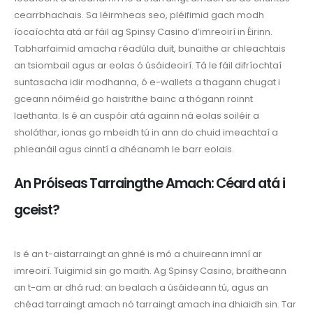
cearrbhachais. Sa léirmheas seo, pléifimid gach modh
íocaíochta atá ar fáil ag Spinsy Casino d’imreoirí in Éirinn.
Tabharfaimid amacha réadúla duit, bunaithe ar chleachtais
an tsiombail agus ar eolas ó úsáideoirí. Tá le fáil difríochtaí
suntasacha idir modhanna, ó e-wallets a thagann chugat i
gceann nóiméid go haistrithe bainc a thógann roinnt
laethanta. Is é an cuspóir atá againn ná eolas soiléir a
sholáthar, ionas go mbeidh tú in ann do chuid imeachtaí a
phleanáil agus cinntí a dhéanamh le barr eolais.
An Próiseas Tarraingthe Amach: Céard atá i
gceist?
Is é an t-aistarraingt an ghné is mó a chuireann imní ar
imreoirí. Tuigimid sin go maith. Ag Spinsy Casino, braitheann
an t-am ar dhá rud: an bealach a úsáideann tú, agus an
chéad tarraingt amach nó tarraingt amach ina dhiaidh sin. Tar