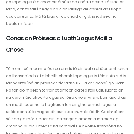
go tapa agus é a chomhtháthú le do chárta bainc. Tá siad an-
tapa, ach tá táillí beaga nó cion laistigh de chreat an tsiopa
acu uaireanta. Má tá luas ar do chuid airgid, is iad seo na
bealaí is fearr.
Conas an Próiseas a Luathú agus Moill a
Chosc
Tá roinnt céimeanna éasca ann is féidir leat a dhéanamh chun
do thrasnaíochtaí a bheith chomh tapa agus is féidir. An rud is
tábhachtaí ná an próiseas fíoraithe KYC a chríochnú go luath.
Ná fan go mbeidh tarraingt amach ag teastáil uait. Luchtaigh
na doiciméid chearta agus soiléire anois. Ansin, bain úsáid as
an modh céanna le haghaidh tarraingthe amach agus a
úsáideann tú le haghaidh cur isteach, más féidir. Cabhraíonn
sé seo go mór. Seachain tarraingthe amach a iarraidh ag
amanna buaic. I measc na samplaí Dé hAoine tráthnóna nó
tar éis cluiche mór spóirt, nuair a bhíonn líon na n-iarratas ag