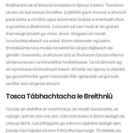
Braitheann sé ar thosca iomadúla in Spinsy Casino. Tosaíonn
sé leis an bpróiseas fíoraithe. Caithfidh gach imreoir a shonraí
pearsanta a chruthú agus doiciméid úsáide a sheoladh chun
a gcuntas a dheimhniú. Cuireann sé seo moill ar an gcéad
tharraingt amach go minic. Ansin, thagann an modh
íocaíochta isteach sa scéal. Bíonn claonadh ag bainc
thraidisiúnta níos moille ná seirbhísí airgid digiteach de
ghnáth. Uaireanta, cruthaíonn brú ar fhoireann tacaíochta nó
amanna buaic na himeartha moill bhreise. Tá ról lárnach ag
an bpróiseas inmheánach freisin. Ní foláir do Spinsy a chinntiú
go gcomhlíontar gach rialachán frith-ghlanadh airgid sula
seoltar aon airgead amach.
Tosca Tábhachtacha le Breithniú
Tá luas an aistrithe ar roinnt tosca. An modh íocaíochta, ar
ndóigh, ach tá níos mó ann. Oibríonn bainc in Éirinn laistigh de
chóras SEPA, rud a fhágann go mbíonn aistrithe laistigh den
Eoraip níos tapúla ná cinn ó thíortha lasmuigh. Tá stádas do