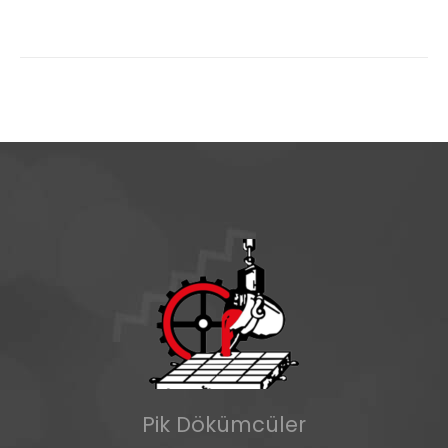
Pik Dökümcüler