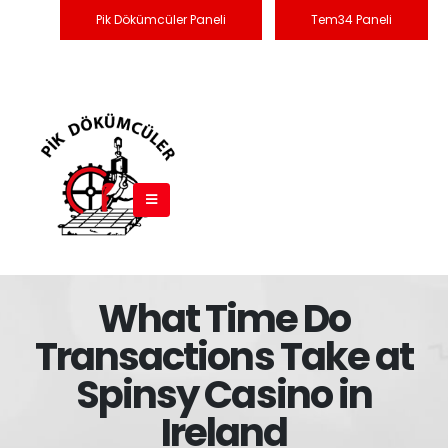
Pik Dökümcüler Paneli
Tem34 Paneli
What Time Do
Transactions Take at
Spinsy Casino in
Ireland