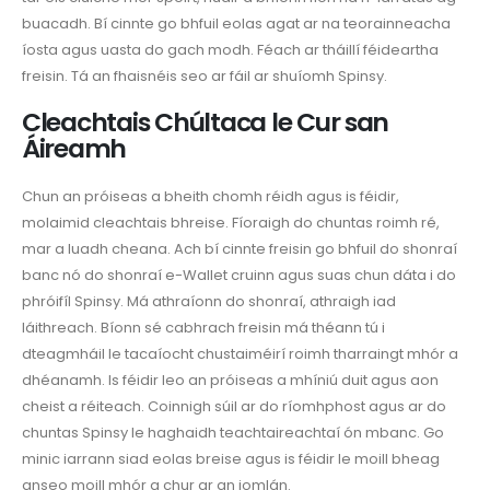
buacadh. Bí cinnte go bhfuil eolas agat ar na teorainneacha
íosta agus uasta do gach modh. Féach ar tháillí féideartha
freisin. Tá an fhaisnéis seo ar fáil ar shuíomh Spinsy.
Cleachtais Chúltaca le Cur san
Áireamh
Chun an próiseas a bheith chomh réidh agus is féidir,
molaimid cleachtais bhreise. Fíoraigh do chuntas roimh ré,
mar a luadh cheana. Ach bí cinnte freisin go bhfuil do shonraí
banc nó do shonraí e-Wallet cruinn agus suas chun dáta i do
phróifíl Spinsy. Má athraíonn do shonraí, athraigh iad
láithreach. Bíonn sé cabhrach freisin má théann tú i
dteagmháil le tacaíocht chustaiméirí roimh tharraingt mhór a
dhéanamh. Is féidir leo an próiseas a mhíniú duit agus aon
cheist a réiteach. Coinnigh súil ar do ríomhphost agus ar do
chuntas Spinsy le haghaidh teachtaireachtaí ón mbanc. Go
minic iarrann siad eolas breise agus is féidir le moill bheag
anseo moill mhór a chur ar an iomlán.