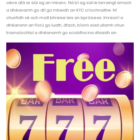
oibre atá ar siúl ag an mbanc. Ná bí ag súil le tarraingt amach
a dhéanamh go dtí go mbeidh an KYC críochnaithe. Ní
chuirfidh sé ach moill bhreise leis an bpróiseas. Imreoirí a
dhéanann an fíorú go luath, áfach, bíonn siad ullamh chun
trasnaíochtaí a dhéanamh go sciobtha ina dhiaidh sin.