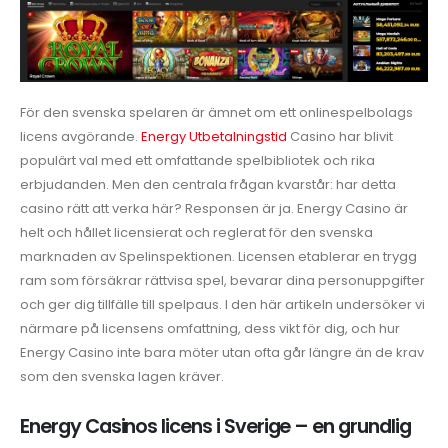
För den svenska spelaren är ämnet om ett onlinespelbolags
licens avgörande.
Energy Utbetalningstid
Casino har blivit
populärt val med ett omfattande spelbibliotek och rika
erbjudanden. Men den centrala frågan kvarstår: har detta
casino rätt att verka här? Responsen är ja. Energy Casino är
helt och hållet licensierat och reglerat för den svenska
marknaden av Spelinspektionen. Licensen etablerar en trygg
ram som försäkrar rättvisa spel, bevarar dina personuppgifter
och ger dig tillfälle till spelpaus. I den här artikeln undersöker vi
närmare på licensens omfattning, dess vikt för dig, och hur
Energy Casino inte bara möter utan ofta går längre än de krav
som den svenska lagen kräver.
Energy Casinos licens i Sverige – en grundlig