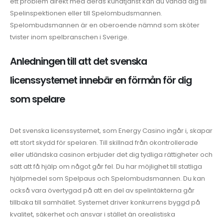
ett problem direkt med deras kundtjänst kan du vända dig till
Spelinspektionen eller till Spelombudsmannen.
Spelombudsmannen är en oberoende nämnd som sköter
tvister inom spelbranschen i Sverige.
Anledningen till att det svenska
licenssystemet innebär en förmån för dig
som spelare
Det svenska licenssystemet, som Energy Casino ingår i, skapar
ett stort skydd för spelaren. Till skillnad från okontrollerade
eller utländska casinon erbjuder det dig tydliga rättigheter och
sätt att få hjälp om något går fel. Du har möjlighet till statliga
hjälpmedel som Spelpaus och Spelombudsmannen. Du kan
också vara övertygad på att en del av spelintäkterna går
tillbaka till samhället. Systemet driver konkurrens byggd på
kvalitet, säkerhet och ansvar i stället än orealistiska