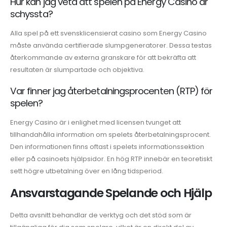
Hur kan jag veta att spelen på Energy Casino är
schyssta?
Alla spel på ett svensklicensierat casino som Energy Casino
måste använda certifierade slumpgeneratorer. Dessa testas
återkommande av externa granskare för att bekräfta att
resultaten är slumpartade och objektiva.
Var finner jag återbetalningsprocenten (RTP) för
spelen?
Energy Casino är i enlighet med licensen tvunget att
tillhandahålla information om spelets återbetalningsprocent.
Den informationen finns oftast i spelets informationssektion
eller på casinoets hjälpsidor. En hög RTP innebär en teoretiskt
sett högre utbetalning över en lång tidsperiod.
Ansvarstagande Spelande och Hjälp
Detta avsnitt behandlar de verktyg och det stöd som är