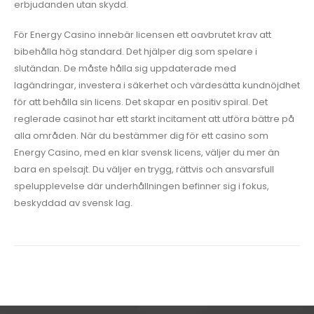
erbjudanden utan skydd.
För Energy Casino innebär licensen ett oavbrutet krav att
bibehålla hög standard. Det hjälper dig som spelare i
slutändan. De måste hålla sig uppdaterade med
lagändringar, investera i säkerhet och värdesätta kundnöjdhet
för att behålla sin licens. Det skapar en positiv spiral. Det
reglerade casinot har ett starkt incitament att utföra bättre på
alla områden. När du bestämmer dig för ett casino som
Energy Casino, med en klar svensk licens, väljer du mer än
bara en spelsajt. Du väljer en trygg, rättvis och ansvarsfull
spelupplevelse där underhållningen befinner sig i fokus,
beskyddad av svensk lag.