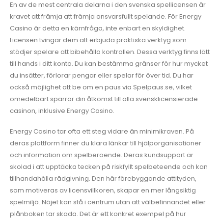
En av de mest centrala delarna i den svenska spellicensen är
kravet att främja att främja ansvarsfullt spelande. För Energy
Casino är detta en kärnfråga, inte enbart en skyldighet.
Licensen tvingar dem att erbjuda praktiska verktyg som
stödjer spelare att bibehålla kontrollen. Dessa verktyg finns lätt
till hands i ditt konto. Du kan bestämma gränser för hur mycket
du insätter, förlorar pengar eller spelar för över tid. Du har
också möjlighet att be om en paus via Spelpaus.se, vilket
omedelbart spärrar din åtkomst till alla svensklicensierade
casinon, inklusive Energy Casino.
Energy Casino tar ofta ett steg vidare än minimikraven. På
deras plattform finner du klara länkar till hjälporganisationer
och information om spelberoende. Deras kundsupport är
skolad i att upptäcka tecken på riskfyllt spelbeteende och kan
tillhandahålla rådgivning. Den här förebyggande attityden,
som motiveras av licensvillkoren, skapar en mer långsiktig
spelmiljö. Nöjet kan stå i centrum utan att välbefinnandet eller
plånboken tar skada. Det är ett konkret exempel på hur