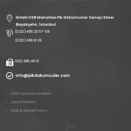
İkitelli OSB Mahallesi Pik Dökümcüler Sanayi Sitesi
Başakşehir, İstanbul
(0212) 485 20 57- 58
(0212) 486 10 28
0212 485 48 15
info@pikdokumculer.com
KVKK Aydınlatma Metni
Çerez Politikası
İstek & Şikayet Formu