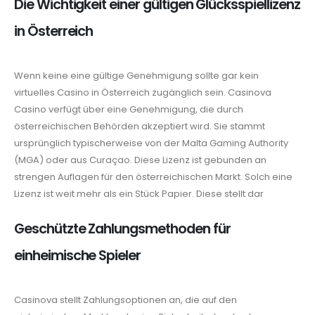
Die Wichtigkeit einer gültigen Glücksspiellizenz
in Österreich
Wenn keine eine gültige Genehmigung sollte gar kein
virtuelles Casino in Österreich zugänglich sein. Casinova
Casino verfügt über eine Genehmigung, die durch
österreichischen Behörden akzeptiert wird. Sie stammt
ursprünglich typischerweise von der Malta Gaming Authority
(MGA) oder aus Curaçao. Diese Lizenz ist gebunden an
strengen Auflagen für den österreichischen Markt. Solch eine
Lizenz ist weit mehr als ein Stück Papier. Diese stellt dar
Geschützte Zahlungsmethoden für
einheimische Spieler
Casinova stellt Zahlungsoptionen an, die auf den