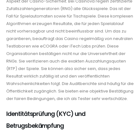
Aspekt der Casino-Sicherheit. Bei Casinova regeln zertifizierte
Zufallszahlengeneratoren (RNG) alle Glücksspiele. Das ist der
Fall für Spielautomaten sowie für Tischspiele. Diese komplexen
Algorithmen erzeugen Resultate, die für jeden Spielablauf
nicht vorhersagbar und nicht beeinflussbar sind. Um das zu
garantieren, beauftragt das Casino regelmäßig von neutralen
Testlaboren wie eCOGRA oder iTech Labs prüfen. Diese
Organisationen bestätigen nicht nur die Unversehrtheit der
RNGs. Sie verifizieren auch die exakten Auszahlungsquoten
(RTP) der Spiele. Sie können also sicher sein, dass jedes
Resultat wirklich zufällig ist und den veröffentlichten
Wahrscheinlichkeiten folgt. Die Auditberichte sind häufig für die
Öffentlichkeit zugänglich. Sie bieten eine objektive Bestätigung
der fairen Bedingungen, die ich als Tester sehr wertschätze.
Identitätsprüfung (KYC) und
Betrugsbekämpfung