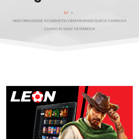
EV
HERVORRAGENDE SICHERHEITSVORKEHRUNGEN DURCH CASINOVA
CASINO IN GANZ ÖSTERREICH