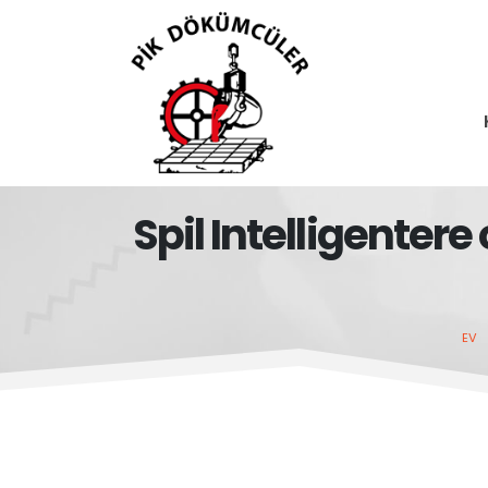
Spil Intelligenter
EV