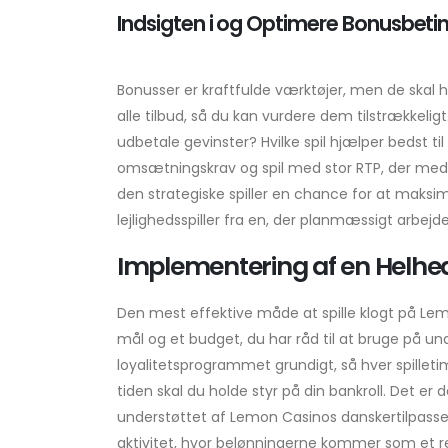
Indsigten i og Optimere Bonusbetin
Bonusser er kraftfulde værktøjer, men de skal 
alle tilbud, så du kan vurdere dem tilstrække
udbetale gevinster? Hvilke spil hjælper bedst ti
omsætningskrav og spil med stor RTP, der medre
den strategiske spiller en chance for at maksime
lejlighedsspiller fra en, der planmæssigt arbejd
Implementering af en Helheds
Den mest effektive måde at spille klogt på Le
mål og et budget, du har råd til at bruge på un
loyalitetsprogrammet grundigt, så hver spillet
tiden skal du holde styr på din bankroll. Det e
understøttet af Lemon Casinos danskertilpassede
aktivitet, hvor belønningerne kommer som et res