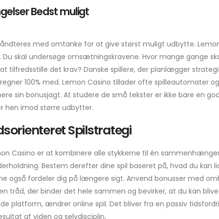
gelser Bedst muligt
håndteres med omtanke for at give størst muligt udbytte. Lemon 
ligt. Du skal undersøge omsætningskravene. Hvor mange gange s
l at tilfredsstille det krav? Danske spillere, der planlægger stra
gner 100% med. Lemon Casino tillader ofte spilleautomater og sær
re sin bonusjagt. At studere de små tekster er ikke bare en god i
er hen imod større udbytter.
orienteret Spilstrategi
mon Casino er at kombinere alle stykkerne til én sammenhængend
derholdning. Bestem derefter dine spil baseret på, hvad du kan li
ime også fordeler dig på længere sigt. Anvend bonusser med omhu
r den tråd, der binder det hele sammen og bevirker, at du kan bl
 platform, ændrer online spil. Det bliver fra en passiv tidsford
ultat af viden og selvdisciplin.