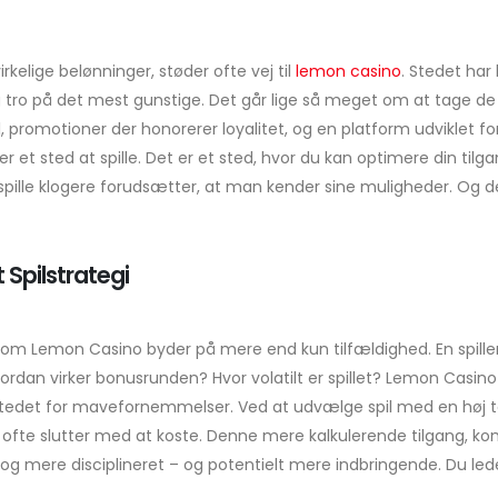
virkelige belønninger, støder ofte vej til
lemon casino
. Stedet ha
g tro på det mest gunstige. Det går lige så meget om at tage de
, promotioner der honorerer loyalitet, og en platform udviklet f
r et sted at spille. Det er et sted, hvor du kan optimere din tilgan
spille klogere forudsætter, at man kender sine muligheder. Og 
 Spilstrategi
som Lemon Casino byder på mere end kun tilfældighed. En spiller, 
rdan virker bonusrunden? Hvor volatilt er spillet? Lemon Casino
stedet for mavefornemmelser. Ved at udvælge spil med en høj teor
er ofte slutter med at koste. Denne mere kalkulerende tilgang,
 og mere disciplineret – og potentielt mere indbringende. Du led