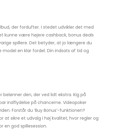
ud, der fordufter. I stedet udvikler det med
. Det kunne være højere cashback, bonus deals
rige spillere. Det betyder, at jo længere du
ne model en klar fordel. Din indsats af tid og
 belønner den, der ved lidt ekstra. Kig på
lbar indflydelse på chancerne. Videopoker
viden. Forstår du ‘Buy Bonus’-funktionen?
t sikre et udvalg i høj kvalitet, hvor regler og
or en god spillesession.