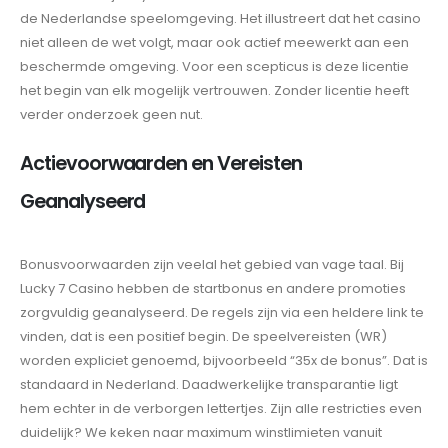
de Nederlandse speelomgeving. Het illustreert dat het casino
niet alleen de wet volgt, maar ook actief meewerkt aan een
beschermde omgeving. Voor een scepticus is deze licentie
het begin van elk mogelijk vertrouwen. Zonder licentie heeft
verder onderzoek geen nut.
Actievoorwaarden en Vereisten
Geanalyseerd
Bonusvoorwaarden zijn veelal het gebied van vage taal. Bij
Lucky 7 Casino hebben de startbonus en andere promoties
zorgvuldig geanalyseerd. De regels zijn via een heldere link te
vinden, dat is een positief begin. De speelvereisten (WR)
worden expliciet genoemd, bijvoorbeeld “35x de bonus”. Dat is
standaard in Nederland. Daadwerkelijke transparantie ligt
hem echter in de verborgen lettertjes. Zijn alle restricties even
duidelijk? We keken naar maximum winstlimieten vanuit