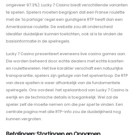
ongeveer 97.3%). Lucky 7 Casino biedt verschillende varianten
te spelen. Spelers moeten begrijpen dat een Franse roulette
met de ‘la partage’ regel een gunstigere RTP heeft dan een
Amerikaanse roulette. De website zou dit onderscheid
idealiter duidelijker kunnen toelichten, ook al is te vinden de
basisinformatie in de spelregels.
Lucky 7 Casino presenteert eveneens live casino games aan.
Die worden beheerd door echte dealers met echte kaarten
en roulettewielen. Het live karakter verschaft een natuurlijke
transparantie; spelers zijn getuige van het spelverloop. De RTP
van deze spellen is weer afhankelijk van de fundamentele
spelregels. Ons oordeel: het spelaanbod van Lucky 7 Casino is
eerlijk en de technische details is toegankelijk. Wel zal de
speler zelf de moeite nemen om die per spel te vinden. Een
centrale pagina met alle RTP-info zou de duidelijkheid nog
kunnen vergroten.
Betalingen: Stortingen en Opnamen