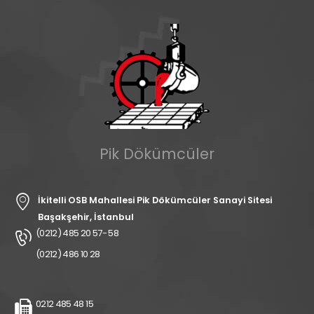
Pik Dökümcüler
İkitelli OSB Mahallesi Pik Dökümcüler Sanayi Sitesi
Başakşehir, İstanbul
(0212) 485 20 57- 58
(0212) 486 10 28
0212 485 48 15