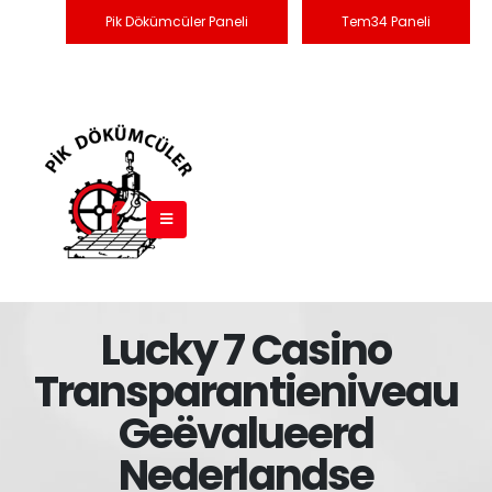
Pik Dökümcüler Paneli
Tem34 Paneli
Lucky 7 Casino
Transparantieniveau
Geëvalueerd
Nederlandse