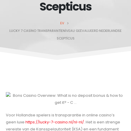
Scepticus
EV
LUCKY 7 CASINO TRANSPARANTIENIVEAU GEËVALUEERD NEDERLANDSE
SCEPTICUS
Voor Hollandse spelers is transparantie in online casino’s
geen luxe
https://lucky-7-casino.nl/nl-nl/
. Het is een strenge
vereiste van de Kansspelautoriteit (KSA) en een fundament