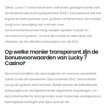
Zeker, Lucky 7 Casino bezit een volkomen geldige licentie van
de Nederlandse Kansspelautoriteit (KSA). Dat betekent dat het
legaal en betrouwbaar voor gokkers uit Nederland. De licentie
zorgt voor opvolging van normen over
consumentenbescherming, eerlijke spellen, fraude en
verantwoord gokken. Je kunt de licentie te allen tijde zelf
checken op de officiële webpagina van de KSA.
Op welke manier transparant zijn de
bonusvoorwaarden van Lucky 7
Casino?
De bonuscondities zijn opvraagbaar en noemen essentiële
zaken zoals de speeleisen (bijvoorbeeld 35x). Desondanks
zou je als gokker alert worden. Bekijk steeds de betreffende
actiepagina en de bijbehorende algemene bepalingen om
bijzonderheden te doorgronden over maximale winstgrenzen,
bijdragepercentages per type spel en de