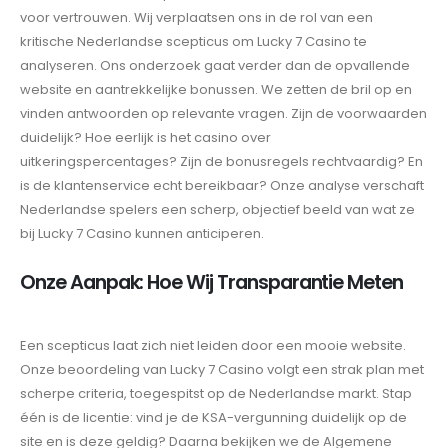
voor vertrouwen. Wij verplaatsen ons in de rol van een
kritische Nederlandse scepticus om Lucky 7 Casino te
analyseren. Ons onderzoek gaat verder dan de opvallende
website en aantrekkelijke bonussen. We zetten de bril op en
vinden antwoorden op relevante vragen. Zijn de voorwaarden
duidelijk? Hoe eerlijk is het casino over
uitkeringspercentages? Zijn de bonusregels rechtvaardig? En
is de klantenservice echt bereikbaar? Onze analyse verschaft
Nederlandse spelers een scherp, objectief beeld van wat ze
bij Lucky 7 Casino kunnen anticiperen.
Onze Aanpak: Hoe Wij Transparantie Meten
Een scepticus laat zich niet leiden door een mooie website.
Onze beoordeling van Lucky 7 Casino volgt een strak plan met
scherpe criteria, toegespitst op de Nederlandse markt. Stap
één is de licentie: vind je de KSA-vergunning duidelijk op de
site en is deze geldig? Daarna bekijken we de Algemene