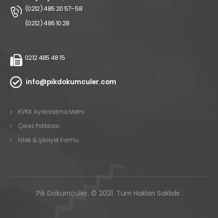
(0212) 485 20 57- 58
(0212) 486 10 28
0212 485 48 15
info@pikdokumculer.com
KVKK Aydınlatma Metni
Çerez Politikası
İstek & Şikayet Formu
Pik Dökümcüler. © 2021. Tüm Hakları Saklıdır.