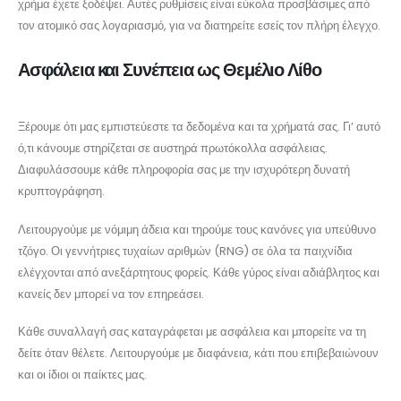
χρήμα έχετε ξοδέψει. Αυτές ρυθμίσεις είναι εύκολα προσβάσιμες από
τον ατομικό σας λογαριασμό, για να διατηρείτε εσείς τον πλήρη έλεγχο.
Ασφάλεια και Συνέπεια ως Θεμέλιο Λίθο
Ξέρουμε ότι μας εμπιστεύεστε τα δεδομένα και τα χρήματά σας. Γι’ αυτό
ό,τι κάνουμε στηρίζεται σε αυστηρά πρωτόκολλα ασφάλειας.
Διαφυλάσσουμε κάθε πληροφορία σας με την ισχυρότερη δυνατή
κρυπτογράφηση.
Λειτουργούμε με νόμιμη άδεια και τηρούμε τους κανόνες για υπεύθυνο
τζόγο. Οι γεννήτριες τυχαίων αριθμών (RNG) σε όλα τα παιχνίδια
ελέγχονται από ανεξάρτητους φορείς. Κάθε γύρος είναι αδιάβλητος και
κανείς δεν μπορεί να τον επηρεάσει.
Κάθε συναλλαγή σας καταγράφεται με ασφάλεια και μπορείτε να τη
δείτε όταν θέλετε. Λειτουργούμε με διαφάνεια, κάτι που επιβεβαιώνουν
και οι ίδιοι οι παίκτες μας.