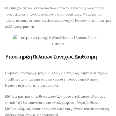
Οι επιτυχόντες των διοργανώσεων αποκτούν την αναγνώριση που
τους αξίζει, με αποκλειστικές μνεία στο προφίλ τους. Με αυτόν τον
τρόπο, το παιχνίδι παύει να είναι ένα μοναχικό hobby και αποτελεί μια
συλλογική εμπειρία.
Υποστήριξη Πελατών Συνεχώς Διαθέσιμη
Η ομάδα υποστήριξής μας είναι εδώ για εσάς. Σας βοηθάμε σε τεχνικά
προβλήματα, απαντάμε σε απορίες και επιλύουμε προβλήματα.
Είμαστε ταχείς και αποτελεσματικοί.
Μιλήστε μαζί μας απευθείας μέσω ζωντανού chat, αποστείλετε μας
email ή ψάξτε απαντήσεις στο ολοκληρωμένο κέντρο βοήθειας.
Μιλάμε ελληνικά, οπότε η επικοινωνία είναι γρήγορη και ευκολονόητη,
οποιαδήποτε στιγμή μας χρειαστείτε.