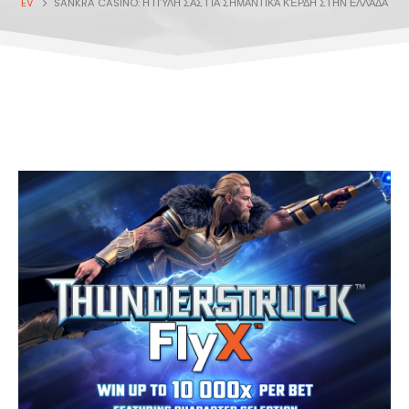
EV
SANKRA CASINO: Η ΠΎΛΗ ΣΑΣ ΓΙΑ ΣΗΜΑΝΤΙΚΆ ΚΈΡΔΗ ΣΤΗΝ ΕΛΛΆΔΑ