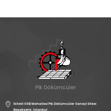
Pik Dökümcüler
İkitelli OSB Mahallesi Pik Dökümcüler Sanayi Sitesi
Başakşehir, İstanbul