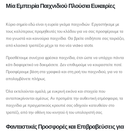
Μία Εμπειρία Παιχνιδιού Πλούσια Ευκαιρίες
Κύριο σημείο εδώ είναι η ευρεία γκάμα παιχνιδιών. Εργαστήκαμε με
τους καλύτερους προμηθευτές του κλάδου για να σας προσφέρουμε τα
πιο γνωστά και καινούρια παιχνίδια. Θα βρείτε οτιδήποτε σας ταιριάζει,
από κλασικά τραπέζια μέχρι τα πιο νέα video slots.
Προσθέτουμε συνέχεια φρέσκα παιχνίδια, έτσι ώστε να υπάρχει πάντα
κάτι διαφορετικό να δοκιμάσετε. Δεν επιθυμούμε να κουραστείτε ποτέ.
Προσφέρουμε βάση στα γραφικά και στη ροή του παιχνιδιού, για να το
απολαμβάνετε πλήρως.
Όλα εκτελούνται ομαλά, με ευκρινή εικόνα και στοιχεία που
ανταποκρίνονται αμέσως. Αν προτιμάτε την αυθεντική ατμόσφαιρα, τα
παιχνίδια με πραγματικούς κρουπιέ σας οδηγούν κατευθείαν στο
τραπέζι, από την οθόνη του κινητού ή του υπολογιστή σας.
Φανταστικές Προσφορές και Επιβραβεύσεις για