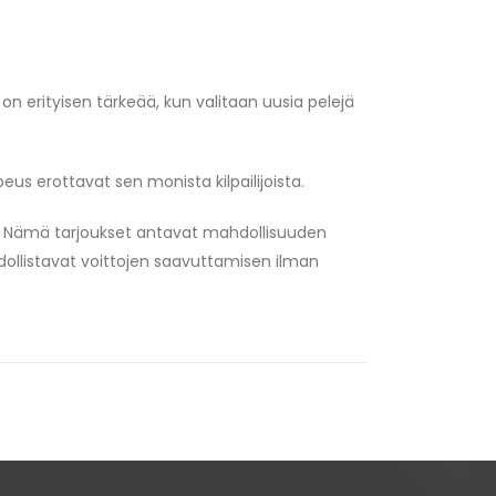
on erityisen tärkeää, kun valitaan uusia pelejä
us erottavat sen monista kilpailijoista.
la. Nämä tarjoukset antavat mahdollisuuden
ahdollistavat voittojen saavuttamisen ilman