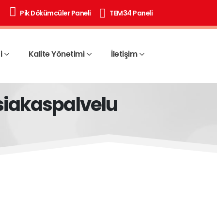
Pik Dökümcüler Paneli
TEM34 Paneli
i
Kalite Yönetimi
İletişim
siakaspalvelu