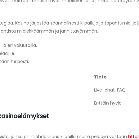
mivat moitteettomasti myös mobiiliversiossa, mikä lisää käytö
iaa. Kasino järjestää säännöllisesti kilpailuja ja tapahtumia, j
ta entistä mielekkäämmän ja jännittävämmän.
a eri valuutoilla.
laajille.
tään helposti.
Tieto
Live-chat, FAQ
Erittäin hyviä
 kasinoelämykset
sista, joissa on mahdollisuus kilpailla muita pelaajia vastaan
http