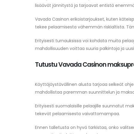
lisäävät jännitystä ja tarjoavat entistä enemmä
Vavada Casinon erikoistarjoukset, kuten käteisp
tekee pelaamisesta vähemmän riskialtista. Tämä o
Erityisesti turnauksissa voi kohdata muita pela
mahdollisuuden voittaa suuria palkintoja ja uusi
Tutustu Vavada Casinon maksupro
Käyttäjäystävällinen alusta tarjoaa selkeät oh
mahdollistaa paremman suunnittelun ja maksamis
Erityisesti suomalaisille pelaajille suunnatut
tekevät pelaamisesta vaivattomampaa.
Ennen talletusta on hyvä tarkistaa, onko valitsem