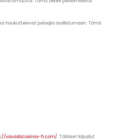
n vaivattomuutta. Tämä tekee pelaamisesta
otka houkuttelevat pelaajia osallistumaan. Tämä
s://vavadacasinos-fi.com/
. Tällaiset kilpailut