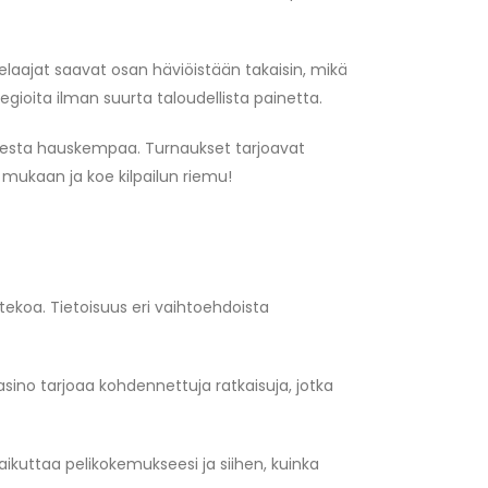
elaajat saavat osan häviöistään takaisin, mikä
egioita ilman suurta taloudellista painetta.
amisesta hauskempaa. Turnaukset tarjoavat
 mukaan ja koe kilpailun riemu!
ekoa. Tietoisuus eri vaihtoehdoista
sino tarjoaa kohdennettuja ratkaisuja, jotka
vaikuttaa pelikokemukseesi ja siihen, kuinka