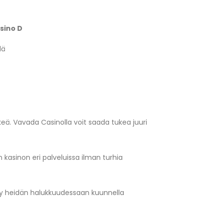
sino D
lä
rkeä. Vavada Casinolla voit saada tukea juuri
kasinon eri palveluissa ilman turhia
kyy heidän halukkuudessaan kuunnella
.