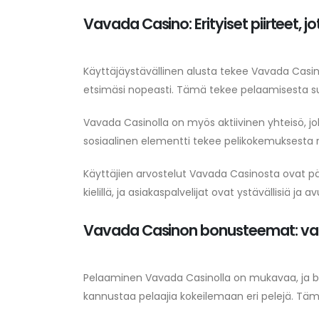
Vavada Casino: Erityiset piirteet, j
Käyttäjäystävällinen alusta tekee Vavada Casinost
etsimäsi nopeasti. Tämä tekee pelaamisesta su
Vavada Casinolla on myös aktiivinen yhteisö, jo
sosiaalinen elementti tekee pelikokemuksest
Käyttäjien arvostelut Vavada Casinosta ovat pääs
kielillä, ja asiakaspalvelijat ovat ystävällisiä 
Vavada Casinon bonusteemat: vaiht
Pelaaminen Vavada Casinolla on mukavaa, ja bon
kannustaa pelaajia kokeilemaan eri pelejä. Tämä v