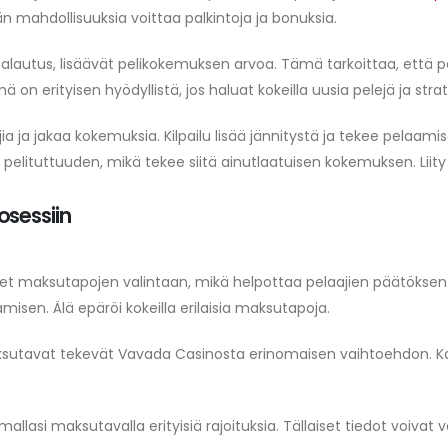
n mahdollisuuksia voittaa palkintoja ja bonuksia.
alautus, lisäävät pelikokemuksen arvoa. Tämä tarkoittaa, että p
n erityisen hyödyllistä, jos haluat kokeilla uusia pelejä ja strat
ajia ja jakaa kokemuksia. Kilpailu lisää jännitystä ja tekee pela
 pelituttuuden, mikä tekee siitä ainutlaatuisen kokemuksen. Liity
sessiin
jeet maksutapojen valintaan, mikä helpottaa pelaajien päätöksent
en. Älä epäröi kokeilla erilaisia maksutapoja.
 maksutavat tekevät Vavada Casinosta erinomaisen vaihtoehdon. Ka
allasi maksutavalla erityisiä rajoituksia. Tällaiset tiedot voivat 