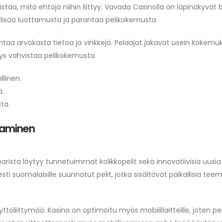
taa, mitä ehtoja niihin liittyy. Vavada Casinolla on läpinäkyvät 
isää luottamusta ja parantaa pelikokemusta.
antaa arvokasta tietoa ja vinkkejä. Pelaajat jakavat usein kokemu
ys vahvistaa pelikokemusta.
llinen.
ä.
ta.
taminen
rista löytyy tunnetuimmat kolikkopelit sekä innovatiivisia uusia 
isesti suomalaisille suunnatut pelit, jotka sisältävät paikallisia t
töliittymää. Kasino on optimoitu myös mobiililaitteille, joten pe