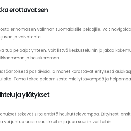
otka erottavat sen
a erinomaisen valinnan suomalaisille pelaajille. Voit navigoida he
juvaa ja vaivatonta.
ka tuo pelaajat yhteen. Voit liittyä keskusteluihin ja jakaa kok
a rikkaamman ja hauskemman.
ääntöisesti positiivisia, ja monet korostavat erityisesti asiakas
ja avuliaita. Tämä tekee pelaamisesta miellyttävämpää ja helpompaa k
elu ja yllätykset
ukset tekevät siitä entistä houkuttelevampaa. Erityisesti ensit
oi johtaa uusiin suosikkeihin ja jopa suuriin voittoihin.